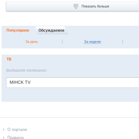
Показать больше
Популярное
Обсуждаемое
За день
За неделю
ТВ
Выберите телеканал
MIHCK TV
О портале
Правила