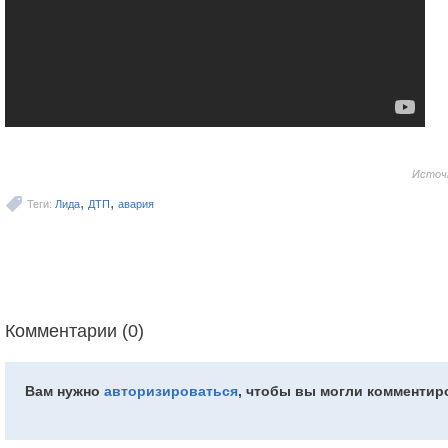
Источ
,
,
Теги:
Лида
ДТП
авария
Комментарии (0)
Вам нужно
авторизироваться
, чтобы вы могли комментир