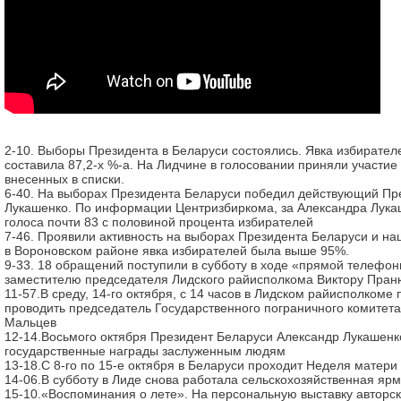
2-10. Выборы Президента в Беларуси состоялись. Явка избирател
составила 87,2-х %-а. На Лидчине в голосовании приняли участие
внесенных в списки.
6-40. На выборах Президента Беларуси победил действующий Пр
Лукашенко. По информации Центризбиркома, за Александра Лука
голоса почти 83 с половиной процента избирателей
7-46. Проявили активность на выборах Президента Беларуси и на
в Вороновском районе явка избирателей была выше 95%.
9-33. 18 обращений поступили в субботу в ходе «прямой телефо
заместителю председателя Лидского райисполкома Виктору Пран
11-57.В среду, 14-го октября, с 14 часов в Лидском райисполкоме
проводить председатель Государственного пограничного комитет
Мальцев
12-14.Восьмого октября Президент Беларуси Александр Лукашенк
государственные награды заслуженным людям
13-18.С 8-го по 15-е октября в Беларуси проходит Неделя матери
14-06.В субботу в Лиде снова работала сельскохозяйственная яр
15-10.«Воспоминания о лете». На персональную выставку авторс