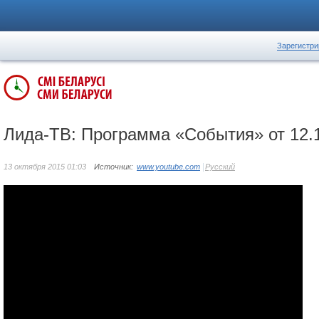
Зарегистри
Лида-ТВ: Программа «События» от 12.
13 октября 2015 01:03
Источник:
www.youtube.com
Русский