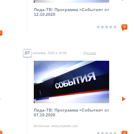
Лида-ТВ: Программа «События» от
12.10.2020
0
0
07
откября, 2020 в 19:08
Русский
Лида-ТВ: Программа «События» от
07.10.2020
Источник: www.youtube.com
0
0