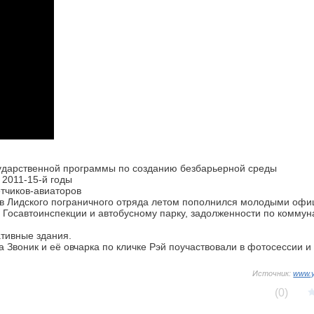
осударственной программы по созданию безбарьерной среды
 2011-15-й годы
ётчиков-авиаторов
тав Лидского пограничного отряда летом пополнился молодыми оф
Госавтоинспекции и автобусному парку, задолженности по комму
тивные здания.
 Звоник и её овчарка по кличке Рэй поучаствовали в фотосессии и
Источник:
www.
(0)