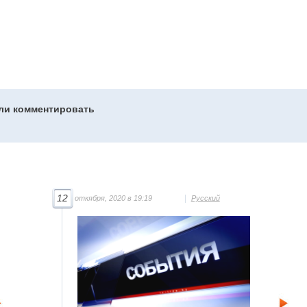
гли комментировать
12
откября, 2020 в 19:19
Русский