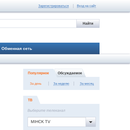
Зарегистрироваться
Вход на сайт
Обменная сеть
Популярное
Обсуждаемое
За день
За неделю
За месяц
ТВ
Выберите телеканал
MIHCK TV