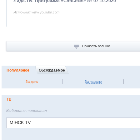
Лида-ТВ: Программа «События» от 07.10.2020
Источник: www.youtube.com
Показать больше
Популярное
Обсуждаемое
За день
За неделю
ТВ
Выберите телеканал
MIHCK TV