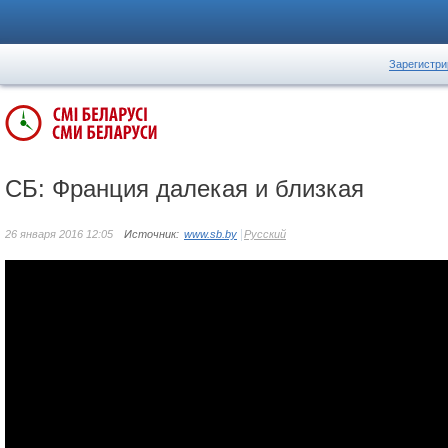
Зарегистри
СБ: Франция далекая и близкая
26 января 2016 12:05
Источник:
www.sb.by
Русский