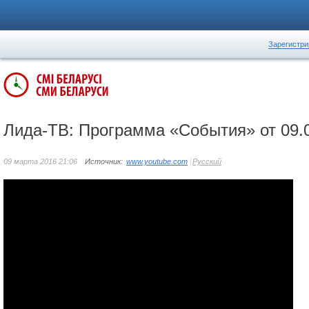
Зарегистри
Лида-ТВ: Программа «События» от 09.
09 марта 2016 21:06
Источник:
www.youtube.com
Русский