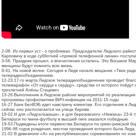
2-08. Из первых уст - о проблемах. Председателю Лидского райи
Карповичу в ходе субботней «прямой телефонной линии» поступ
3-56. Праздник прошел, а впечатления остались. Это Восьмое Ма
женщины будут помнить всю жизнь.
8-41. На новой волне. Сегодня в Лиде начало вещание «Твое рад
телерадиообъединением.
12-23.17-го марта Лидское телерадиообъединение проводит благ
телемарафон «От сердца к сердцу», средства от которого пойдут 
трехлетней Алёны Стацевич
13-26.Выполнение в Лидском районе мероприятий по реализации
программы профилактики ВИЧ-инфекции на 2011-15 годы
16-27.Банк БелВЭБ идет навстречу клиентам. Его отделение в Ли
сейчас оно располагается на улице Кирова.
19-02.И для «Лидсельмаша», и для березовского «Немана» 23-й 
Беларуси по мини-футболу в высшей лиге оказался победным.
19-53.Подведены итоги первенства Беларуси по греко-римской б
1996-98 годов рождения, местом проведения которого была Лида.
21-02.В дивизионе «А» на республиканских соревнованиях по хо