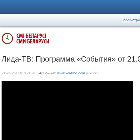
Зарегистри
Лида-ТВ: Программа «События» от 21.
21 марта 2016 21:30
Источник:
www.youtube.com
Русский