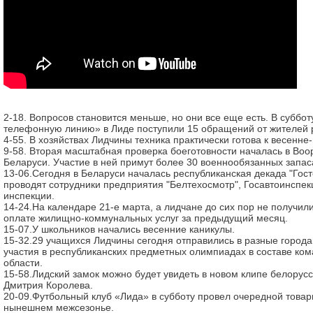
2-18. Вопросов становится меньше, но они все еще есть. В суббо
телефонную линию» в Лиде поступили 15 обращений от жителей 
4-55. В хозяйствах Лидчины техника практически готова к весенн
9-58. Вторая масштабная проверка боеготовности началась в Во
Беларуси. Участие в ней примут более 30 военнообязанных запас
13-06.Сегодня в Беларуси началась республиканская декада "Гост
проводят сотрудники предприятия "Белтехосмотр", Госавтоинспек
инспекции.
14-24.На календаре 21-е марта, а лидчане до сих пор не получил
оплате жилищно-коммунальных услуг за предыдущий месяц.
15-07.У школьников начались весенние каникулы.
15-32.29 учащихся Лидчины сегодня отправились в разные города
участия в республиканских предметных олимпиадах в составе ко
области.
15-58.Лидский замок можно будет увидеть в новом клипе белорус
Дмитрия Королева.
20-09.Футбольный клуб «Лида» в субботу провел очередной товар
нынешнем межсезонье.