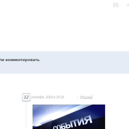
(0)
гли комментировать
12
откября, 2020 в 19:19
Русский