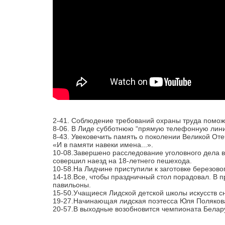
2-41. Соблюдение требований охраны труда поможе
8-06. В Лиде субботнюю “прямую телефонную лин
8-43. Увековечить память о поколении Великой От
«И в памяти навеки имена...».
10-08.Завершено расследование уголовного дела в
совершил наезд на 18-летнего пешехода.
10-58.На Лидчине приступили к заготовке березово
14-18.Все, чтобы праздничный стол порадовал. В 
павильоны.
15-50.Учащиеся Лидской детской школы искусств с
19-27.Начинающая лидская поэтесса Юля Поляков
20-57.В выходные возобновится чемпионата Белар