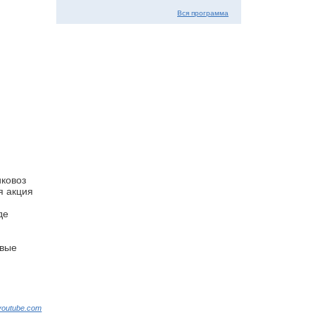
Вся программа
ковоз
я акция
де
овые
youtube.com