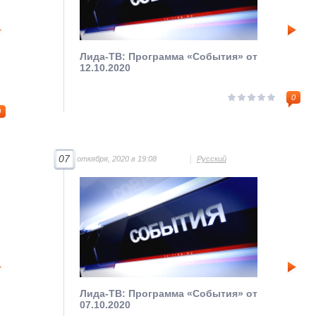
Лида-ТВ: Программа «События» от
12.10.2020
0
0
07
откября, 2020 в 19:08
Русский
Лида-ТВ: Программа «События» от
07.10.2020