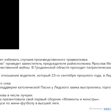
т избежать случаев производственного травматизма.
ию” проведет заместитель председателя райисполкома Ярослав Ми
ечественной войны. В Гродненской области проходит патриотическа
 отношении водителя, который 23-го сентября прошлого года, в Ли
го сока
преддверии католической Пасхи у Лидского замка выстроились торг
нова в числе лучших
а презентовала свой первый сборник «Моменты и монстры».
уси по мини-футболу в высшей лиге.
Источник:
www.