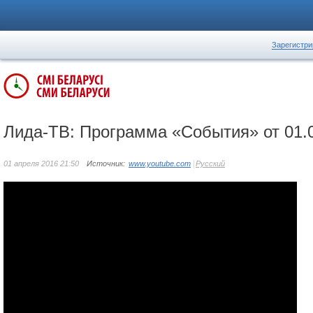
Зарегистри
Лида-ТВ: Программа «События» от 01.
01 апреля 2016 21:50
Источник:
www.youtube.com
Русский