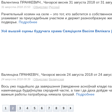
Валентина ПРАНКЕВИЧ., Чачэрскі веснік 31 августа 2018 от 31 авг
31 августа 2018 15:53
Общество
Русский
Рачительный хозяин на селе – это тот, кто заботится о собственн
ухаживает за приусадебным участком и держит разнообразную жи
подворье.
Подробнее
Усё вышэй сцены будучага храма Свяціцеля Васіля Вялікага 
Валянціна ПРАНКЕВІЧ., Чачэрскі веснік 24 августа 2018 от 24 авгу
24 августа 2018 09:39
Общество
Беларуская
Вось ужо падыйшло да завяршэння ўзвядзенне асноўнай кладкі па
намячаецца будаўніцтва сярэдняй часткі, а там і да даха дойдзе ч
важныя работы патрабуюць нямала грошай.
Подробнее
1
2
3
4
5
6
7
8
9