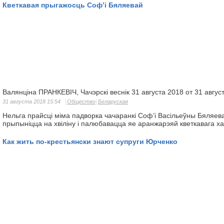
Кветкавая прыгажосць Соф’і Бяляевай
Валянціна ПРАНКЕВІЧ, Чачэрскі веснік 31 августа 2018 от 31 авгус
31 августа 2018 15:54
Общество
Беларуская
Нельга прайсці міма падворка чачаранкі Соф’і Васільеўны Бяляева
прыпыніцца на хвіліну і палюбавацца яе аранжарэяй кветкавага х
Как жить по-крестьянски знают супруги Юрченко