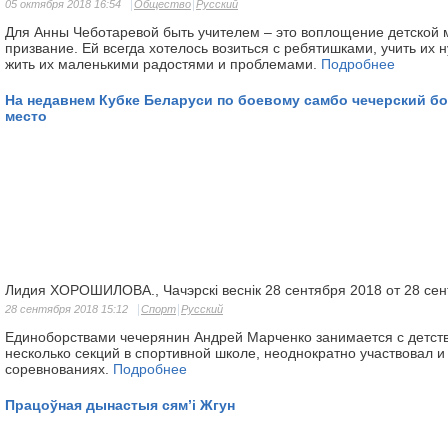
05 октября 2018 16:54
Общество
Русский
Для Анны Чеботаревой быть учителем – это воплощение детской 
призвание. Ей всегда хотелось возиться с ребятишками, учить их 
жить их маленькими радостями и проблемами.
Подробнее
На недавнем Кубке Беларуси по боевому самбо чечерский бо
место
Лидия ХОРОШИЛОВА., Чачэрскі веснік 28 сентября 2018 от 28 се
28 сентября 2018 15:12
Спорт
Русский
Единоборствами чечерянин Андрей Марченко занимается с детств
несколько секций в спортивной школе, неоднократно участвовал и
соревнованиях.
Подробнее
Працоўная дынастыя сям’і Жгун