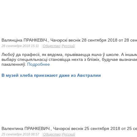
Валянціна ПРАНКЕВІЧ., Чачэрскі веснік 28 сентября 2018 от 28 се
28 сентября 2018 15:11
Общество
Русский
Любоў да прафесіі, як вядома, прывіваецца яшчэ ў школе. А інш
выбару спецыяльнасці становіцца нехта з блізкіх, будучае вызнач
пакаленняў.
Подробнее
В музей хлеба приезжают даже из Австралии
Валентина ПРАНКЕВИЧ., Чачэрскі веснік 25 сентября 2018 от 25 с
25 сентября 2018 08:57
Общество
Русский