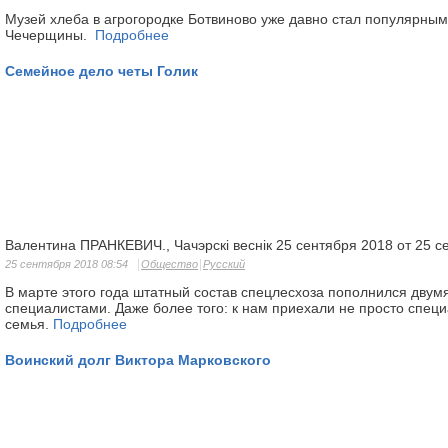
Музей хлеба в агрогородке Ботвиново уже давно стал популярны
Чечерщины.
Подробнее
Семейное дело четы Голик
Валентина ПРАНКЕВИЧ., Чачэрскі веснік 25 сентября 2018 от 25 с
25 сентября 2018 08:54
Общество
Русский
В марте этого года штатный состав спецлесхоза пополнился дву
специалистами. Даже более того: к нам приехали не просто спец
семья.
Подробнее
Воинский долг Виктора Марковского