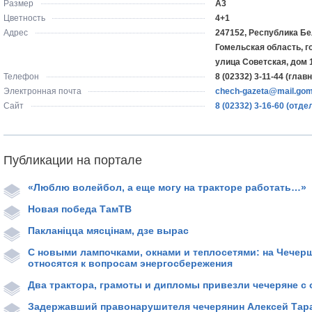
Размер
А3
Цветность
4+1
Адрес
247152, Республика Бе
Гомельская область, г
улица Советская, дом 
Телефон
8 (02332) 3-11-44 (гла
Электронная почта
chech-gazeta@mail.gom
Сайт
8 (02332) 3-16-60 (отд
Публикации на портале
«Люблю волейбол, а еще могу на тракторе работать…»
Новая победа ТамТВ
Пакланіцца мясцінам, дзе вырас
С новыми лампочками, окнами и теплосетями: на Чечер
относятся к вопросам энергосбережения
Два трактора, грамоты и дипломы привезли чечеряне с
Задержавший правонарушителя чечерянин Алексей Тара