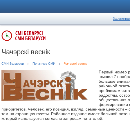
Зарегистри
Чачэрскі веснік
СМИ Беларуси
Печатные СМИ
Чачэрскі веснік
Первый номер р
вышел 7 ноября
большое вниман
районной газет
проблемам чита
радостям, остр
общественная п
формировании 
приоритетов. Человек, его позиция, взгляд, семейные ценности –
тем на страницах газеты. Районное издание имеет большой потен
который используется согласно запросам читателей.