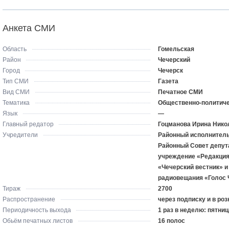
Анкета СМИ
Область
Гомельская
Район
Чечерский
Город
Чечерск
Тип СМИ
Газета
Вид СМИ
Печатное СМИ
Тематика
Общественно-политич
Язык
—
Главный редатор
Гоцманова Ирина Нико
Учредители
Районный исполнитель
Районный Совет депут
учреждение «Редакция
«Чечерский вестник» и
радиовещания «Голос
Тираж
2700
Распространение
через подписку и в роз
Периодичность выхода
1 раз в неделю: пятниц
Обьём печатных листов
16 полос