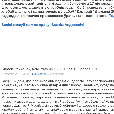
аграпрамысловай галіны, які адзначаўся сёлета 17 лістапада
што свята мела адметную асаблівасць – быў праведзены аб
хлебабулачных і кандытэрскіх вырабаў “Каравай “Дажынкі-201
падводзіліся падчас правядзення ўрачыстай часткі свята.
По
Вялікі дзякуй вам за працу, Вадзім Андрэевіч!
Сяргей Райчонак, Кліч Радзімы 92/2019 от 16 ноября 2019
20 ноября 2019 08:22
Общество
Беларуская
Гасцінны дом, дзе пражываюць Вадзім Андрэевіч і яго спадарожні
Аркадзьеўна, расчыніў свае дзверы для сяброў і знаёмых, суседзяў
спяшаўся павіншаваць гаспадара з юбілейным днём нараджэння 
імянінніка завіталі старшыня Шаркаўшчынскага раённага выканаўч
Міхайлавіч Ламака, старшыня раённага савета ветэранаў Галіна М
намеснік дырэктара па ідэалагічнай рабоце ААТ “Буеўшчына” Аляк
Гернат. Дзмітрый Міхайлавіч уручыў юбіляру Ганаровую грамату ра
Кіраўнік раёна ў мінулым пачынаў сваю працу менавіта ў дадзены
сельгаспрадпрыемстве, якому большую частку свайго працоўнага 