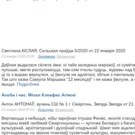
Святлана КІСЛАЯ, Сельская праўда 5/2020 от 22 января 2020
23 января 2020 10:05
Экономика
Беларуская
Дзіўная выдалася сёлета зіма: ні табе калядных маразоў, ні сумё
пупышкі, кветкі распускаюцца, там-сям пчолы гудуць, журавы над
ці то з выраю вярнуліся, ці ўвогуле не адляталі, збітыя з панталы
Так што казка Самуіла Маршака “12 месяцаў” і не казка ўвогуле, а
жыцця.
Подробнее
Асоба і час. Міхал Клеафас Агінскі
Антон АНТОНАЎ, вучань СШ № 1 г. Смаргонь, Звязда Звязда от 21
21 января 2020 07:01
Культура
Беларуская
Вяртаюцца з небыцця, нібы чароўная птушка Фенікс, многія стаго
мясціны маёй любімай Смаргоншчыны — куточка Беларусі з багата
культурнай, архітэктурнай і духоўнай спадчынай. Шмат якія ацал
прэтэндаваць на званне помнікаў сусветнай культуры, манумента