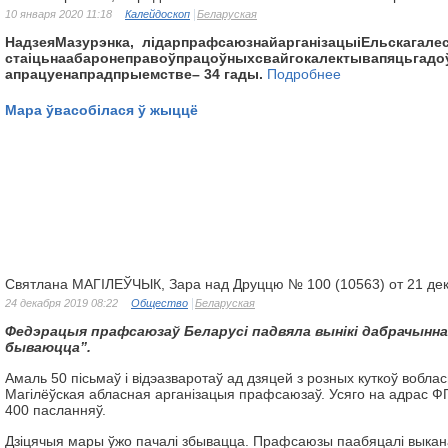
10 января 2020 11:18
Калейдоскоп
Беларуская
Надзея
Мазурэнка
,
лідар
прафсаюзнай
арганізацыі
Ельскага
ле
стаіць
на
абароне
правоў
працоўных
свайго
калектыва
пяць
гадо
а
працуе
на
прадпрыемстве
– 34
гады
.
Подробнее
Мара ўвасобілася ў жыццё
Святлана МАГІЛЕЎЧЫК, Зара над Друццю № 100 (10563) от 21 де
24 декабря 2019 08:22
Общество
Беларуская
Федэрацыя
прафсаюзаў
Беларусі
падвяла
вынікі
дабрачынн
бываюцца
”.
Амаль 50 пісьмаў і відэазваротаў ад дзяцей з розных куткоў вобла
Магілёўская абласная арганізацыя прафсаюзаў. Усяго на адрас 
400 пасланняў.
Дзіцячыя мары ўжо пачалі збывацца. Прафсаюзы паабяцалі выкан