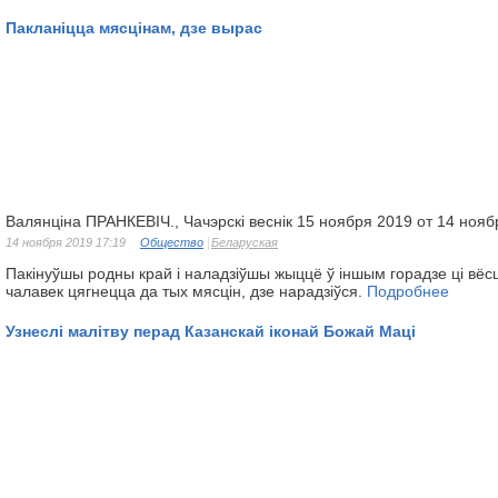
Пакланіцца мясцінам, дзе вырас
Валянціна ПРАНКЕВІЧ., Чачэрскі веснік 15 ноября 2019 от 14 нояб
14 ноября 2019 17:19
Общество
Беларуская
Пакінуўшы родны край і наладзіўшы жыццё ў іншым горадзе ці вёс
чалавек цягнецца да тых мясцін, дзе нарадзіўся.
Подробнее
Узнеслі малітву перад Казанскай іконай Божай Маці