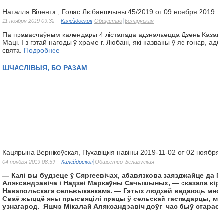
Наталля Вілента., Голас Любаншчыны 45/2019 от 09 ноября 2019
11 ноября 2019 09:32
Калейдоскоп
Общество
Беларуская
Па праваслаўным календары 4 лістапада адзначаецца Дзень Каза
Маці. І з гэтай нагоды ў храме г. Любані, які названы ў яе гонар,
свята.
Подробнее
ШЧАСЛІВЫЯ, БО РАЗАМ
Кацярына Вернікоўская, Пухавіцкія навіны 2019-11-02 от 02 ноябр
04 ноября 2019 08:59
Калейдоскоп
Общество
Беларуская
— Калі вы будзеце ў Сяргеевічах, абавязкова заязджайце да 
Аляксандравіча і Надзеі Маркаўны Сачышыных, — сказала кір
Навапольскага сельвыканкама. — Гэтых людзей ведаюць мно
Сваё жыццё яны прысвяцілі працы ў сельскай гаспадарцы, 
узнагарод. Яшчэ Мікалай Аляксандравіч доўгі час быў старас