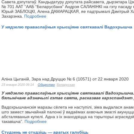
Савета дэпутатаў. Кандыдатуру дэпутата райсавета, дырэктара Цэн
№ 701 ААТ “ААБ “Беларусбанк” Андрэя САЛАНІНКІ на гэту пасаду 
Юрый ЗАБЛОЦКІ, Алена ДАМАРАЦКАЯ, яе падтрымалі Дзмітрый Ха
Захарэнка.
Подробнее
У нядзелю праваслаўныя хрысціяне святкавалі Вадохрышча
Аліна Цыганій, Зара над Друццю № 6 (10571) от 22 января 2020
23 января 2020 09:14
Общество
Беларуская
У нядзелю
праваслаўныя
хрысціяне святкавалі Вадохрышча
бялынічане
адзначылі гэтае свята, расказвае
карэспандэнт 
Вадохрышчанскія маразы сёлета не наступілі, зіма выдалася анам
што замест звычайнай палонкі ў вадаёмах ахвочыя змаглі акунуцц
абсталяваныя купелі. Адна з іх знаходзіцца на тэрыторыі аграсядз
такавішча”.
Подробнее
Студзень не студзіць — аратых галубіць