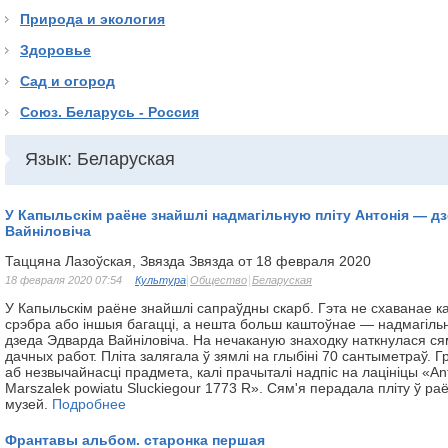
Природа и экология
Здоровье
Сад и огород
Союз. Беларусь - Россия
Язык: Беларуская
У Капыльскім раёне знайшлі надмагільную пліту Антонія — д
Вайніловіча
Таццяна Лазоўская, Звязда Звязда от 18 февраля 2020
18 февраля 2020 07:54
Культура
Общество
Беларуская
У Капыльскім раёне знайшлі сапраўдны скарб. Гэта не схаванае кал
срэбра або іншыя багацці, а нешта больш каштоўнае — надмагільн
дзеда Эдварда Вайніловіча. На нечаканую знаходку наткнулася ся
дачных работ. Пліта залягала ў зямлі на глыбіні 70 сантыметраў. 
аб незвычайнасці прадмета, калі прачыталі надпіс на лацініцы «Аn
Mаrszаlеk роwіаtu Sluсkіеgоur 1773 R». Сям'я перадала пліту ў р
музей.
Подробнее
Франтавы альбом. старонка першая