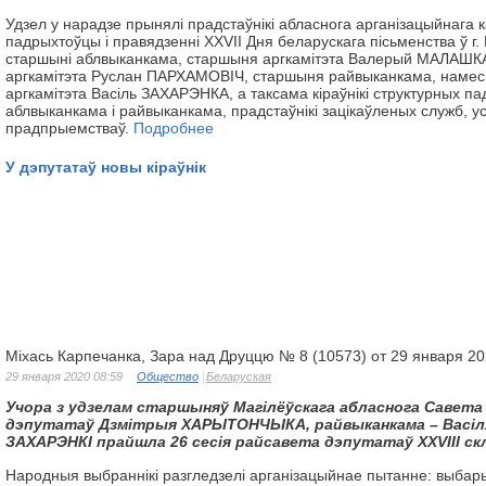
Удзел у нарадзе прынялі прадстаўнікі абласнога арганізацыйнага к
падрыхтоўцы і правядзенні ХХVІІ Дня беларускага пісьменства ў г.
старшыні аблвыканкама, старшыня аргкамітэта Валерый МАЛАШКА і
аргкамітэта Руслан ПАРХАМОВІЧ, старшыня райвыканкама, намесн
аргкамітэта Васіль ЗАХАРЭНКА, а таксама кіраўнікі структурных п
аблвыканкама і райвыканкама, прадстаўнікі зацікаўленых служб, ус
прадпрыемстваў.
Подробнее
У дэпутатаў новы кіраўнік
Міхась Карпечанка, Зара над Друццю № 8 (10573) от 29 января 2
29 января 2020 08:59
Общество
Беларуская
Учора з удзелам старшыняў Магілёўскага абласнога Савета
дэпутатаў
Дзмітрыя ХАРЫТОНЧЫКА, райвыканкама – Васіл
ЗАХАРЭНКІ
прайшла 26 сесія райсавета дэпутатаў ХХVIII скл
Народныя выбраннікі разгледзелі арганізацыйнае пытанне: выбар