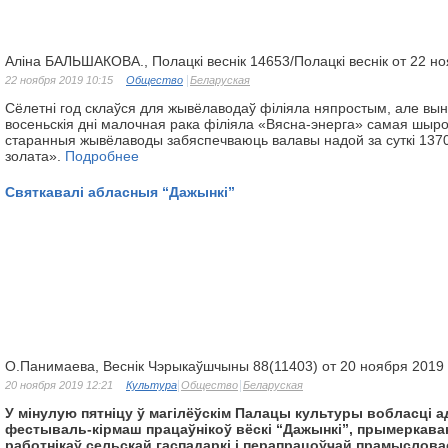
Аліна БАЛЬШАКОВА., Полацкі веснік 14653/Полацкі веснік от 22 н
22 ноября 2019 10:15
Общество
Беларуская
Сёлетні год склаўся для жывёлаводаў філіяла няпростым, але вын
восеньскія дні малочная рака філіяла «Вясна-энерга» самая шыро
старанныя жывёлаводы забяспечваюць валавы надой за суткі 1370
золата».
Подробнее
Святкавалі абласныя “Дажынкі”
О.Панимаева, Веснік Чэрыкаўшчыны 88(11403) от 20 ноября 2019
20 ноября 2019 12:21
Культура
Общество
Беларуская
У мінулую пятніцу ў магілёўскім Палацы культуры вобласці 
фестываль-кірмаш працаўнікоў вёскі “Дажынкі”, прымеркава
работнікаў сельскай гаспадаркі і перапрацоўчай прамыслова