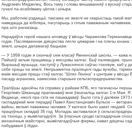
Андрэевіч Мядзелец. Вось таму і словы віншаванняў з вуснаў ста
гучалі па-асабліваму цёпла і шчыра.
Мы, работнікі рэдакцыі, таксама не змаглі не скарыстаць такой маг
наведацца да юбіляра, пагутарыць з гэтым паважаным чалавекам,
пра што расказаць.
Нарадзіўся герой нашага аповеду ў вёсцы Чарамхова Германавіцк
годзе. Пасляваеннае дзяцінства лягло цяжарам і на плечы юнака:
зямлі, шчыра дапамагаў бацькам.
— У 1958 годзе я скончыў сем класаў Ямненскай школы, — кажа 
Пайшоў затым працаваць у мясцовы калгас. Быў паляводам, пры
Вырашыў вучыцца, паступіў у Лужаснянскі саўгас-тэхнікум, каб у
сябе працы на зямлі. Непрыкметна праляцелі гады вучобы, тэрмі
маім месцам працы стаў калгас “Шлях Леніна” з цэнтрам у вёсцы В
пасаду агранома, намесніка старшыні сельгаспрадпрыемства.
Трапіўшы аднойчы па справах у райкам КПБ, яго тагачасны першы
Георгіевіч Шманцар прапанаваў мне ўзначаліць калгас 1-е Мая. Я 
Ведаеце, ніколі пра гэта не пашкадаваў. Было гэта ў далёкім 1973 г
гаспадаркай мне перадаў Павел Канстанцінавіч Бульскі — ветэра
вайны, вельмі паважаны чалавек. У калгасе было шмат людзей. Ся
працоўных складаў 35 год. Моладзь заставалася ў сельгаспрадп
на тэхніцы, у жывёлагадоўлі. За ўласныя сродкі гаспадарчым споса
механічныя майстэрні, жывёлагадоўчыя фермы, нават дзіцячы сад
пабудавалі ў Іёдах.