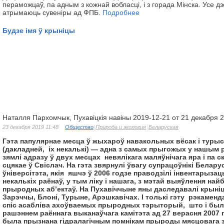
пераможцаў, па адным з кожнай вобласці, і з горада Мінска. Усе дз
атрымаюць сувеніры ад ФПБ.
Подробнее
Будзе імя ў крыніцы
Наталля Пархомчык, Пухавіцкія навіны 2019-12-21 от 21 декабря 
23 декабря 2019 11:48
Общество
Природа и экология
Беларуская
Гэта папулярнае месца ў жыхароў навакольных вёсак і турыс
(дакладней, іх некалькі) — адна з самых прыгожых у нашым р
зямлі адразу ў двух месцах невялікага маляўнічага яра і па с
сцякае ў Свіслач. На гэта звярнулі ўвагу супрацоўнікі Белару
ўніверсітэта, якія яшчэ ў 2006 годзе праводзілі інвентарыз
некалькіх раёнаў, у тым ліку і нашага, з мэтай выяўлення н
прыродных аб’ектаў. На Пухавіччыне яны даследавалі крыніц
Зарэччы, Блоні, Турыне, Арэшкавічах. І толькі гэту рэкамен
спіс асабліва ахоўваемых прыродных тэрыторый, што і был
рашэннем раённага выканаўчага камітэта ад 27 верасня 2007
была прызнана гідралагічным помнікам прыроды мясцовага з