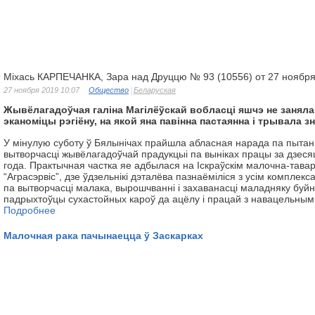
Міхась КАРПЕЧАНКА, Зара над Друццю № 93 (10556) от 27 ноябр
27 ноября 2019 10:07
Общество
Беларуская
Жывёлагадоўчая галіна Магілёўскай вобласці яшчэ не заняла
эканоміцы рэгіёну, на якой яна павінна пастаянна і трывала з
У мінулую суботу ў Бялынічах прайшла абласная нарада па пытан
вытворчасці жывёлагадоўчай прадукцыі па выніках працы за дзеся
года. Практычная частка яе адбылася на Іскраўскім малочна-тав
“Аграсэрвіс”, дзе ўдзельнікі дэталёва пазнаёміліся з усім комплек
па вытворчасці малака, вырошчванні і захаванасці маладняку буй
падрыхтоўцы сухастойных кароў да ацёлу і працай з навацельным
Подробнее
Малочная рака пачынаецца ў Заскарках