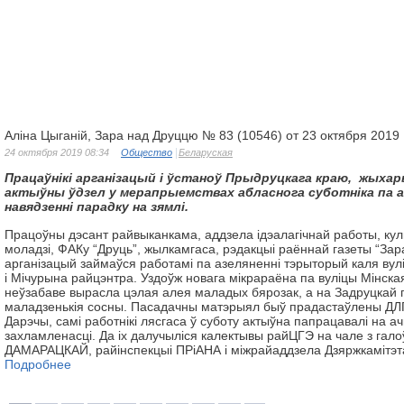
Аліна Цыганій, Зара над Друццю № 83 (10546) от 23 октября 2019
24 октября 2019 08:34
Общество
Беларуская
Працаўнікі арганізацый і ўстаноў Прыдруцкага краю, жыхар
актыўны ўдзел у мерапрыемствах абласнога суботніка па аз
навядзенні парадку на зямлі.
Працоўны дэсант райвыканкама, аддзела ідэалагічнай работы, кул
моладзі, ФАКу “Друць”, жылкамгаса, рэдакцыі раённай газеты “Зар
арганізацый займаўся работамі па азеляненні тэрыторый каля вул
і Мічурына райцэнтра. Уздоўж новага мікрараёна па вуліцы Мінская,
неўзабаве вырасла цэлая алея маладых бярозак, а на Задруцкай п
маладзенькія сосны. Пасадачны матэрыял быў прадастаўлены ДЛГУ
Дарэчы, самі работнікі лясгаса ў суботу актыўна папрацавалі на 
захламленасці. Да іх далучыліся калектывы райЦГЭ на чале з га
ДАМАРАЦКАЙ, райінспекцыі ПРіАНА і міжрайаддзела Дзяржкамітэт
Подробнее