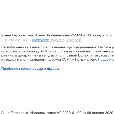
Ірына Беразоўская., Голас Любаншчыны 2/2020 от 11 января 2020
13 января 2020 09:41
Калейдоскоп
Общество
Беларуская
Рэспубліканская акцыя «Наш жывёлавод» працягваецца. На гэты 
прафсаюза работнікаў АПК Віктар Статкевіч сумесна з памочнікам д
раённага цэнтра гігіены і эпідэміялогіі Ірынай Волах, а таксама сп
наведалі малочнатаварныя фермы КСУП «Таліца-агра».
Подробн
Прафсаюз пачынаецца з лідара
Анна Гаврилова, Народны голас НГ-2020-01-09 от 09 января 2020