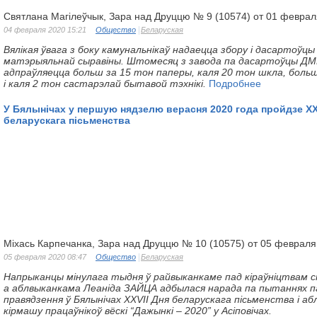
Святлана Магілеўчык, Зара над Друццю № 9 (10574) от 01 феврал
04 февраля 2020 15:21
Общество
Беларуская
Вялікая ўвага з боку камунальнікаў надаецца збору і дасартоўц
матэрыяльнай сыравіны. Штомесяц з завода па дасартоўцы ДМ
адпраўляецца больш за 15 тон паперы, каля
20 тон шкла, больш
і каля 2 тон састарэлай
бытавой тэхнікі.
Подробнее
У Бялынічах у першую нядзелю верасня 2020 года пройдзе XX
беларускага пісьменства
Міхась Карпечанка, Зара над Друццю № 10 (10575) от 05 февраля
05 февраля 2020 08:47
Общество
Беларуская
Напрыканцы
мінулага
тыдня
ў
райвыканкаме
пад
кіраўніцтвам
с
а
аблвыканкама Леаніда ЗАЙЦА адбылася нарада па пытаннях п
правядзення
ў Бялынічах ХХVІІ Дня беларускага пісьменства і аб
кірмашу працаўнікоў вёскі
“Дажынкі – 2020” у Асіповічах.