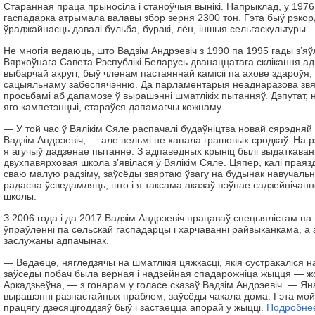
Старанная праца прыносіла і станоўчыя вынікі. Напрыклад, у 1976
гаспадарка атрымала валавы збор зерня 2300 тон. Гэта быў рэко
ўраджайнасць давалі бульба, буракі, лён, іншыя сельгаскультуры.
Не многія ведаюць, што Вадзім Андрэевіч з 1990 па 1995 гады з’я
Вярхоўнага Савета Рэспублікі Беларусь дванаццатага склікання 
выбарчай акругі, быў членам пастаяннай камісіі па ахове здароўя, 
сацыяльнаму забеспячэнню. Да парламентарыя неаднаразова звя
просьбамі аб дапамозе ў вырашэнні шматлікіх пытанняў. Дэпутат, н
яго кампетэнцыі, стараўся дапамагчы кожнаму.
— У той час ў Вялікім Сяле распачалі будаўніцтва новай сярэдня
Вадзім Андрэевіч, — але вельмі не хапала грашовых сродкаў. На рэ
я агучыў дадзенае пытанне. З адпаведных крыніц былі выдаткаван
двухпавярховая школа з’явілася ў Вялікім Сяле. Цяпер, калі прая
сваю малую радзіму, заўсёды звяртаю ўвагу на будынак навучальн
радасна ўсведамляць, што і я таксама аказаў пэўнае садзейнічанне
школы.
З 2006 года і да 2017 Вадзім Андрэевіч працаваў спецыялістам па
ўпраўленні па сельскай гаспадарцы і харчаванні райвыканкама, а
заслужаны адпачынак.
— Ведаеце, нягледзячы на шматлікія цяжкасці, якія сустракаліся н
заўсёды побач была верная і надзейная спадарожніца жыцця — ж
Аркадзьеўна, — з гонарам у голасе сказаў Вадзім Андрэевіч. — Ян
вырашэнні разнастайных праблем, заўсёды чакала дома. Гэта мой 
працягу дзесяцігоддзяў быў і застаецца апорай у жыцці.
Подробне