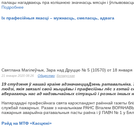
палацы нагадваюць пра колішнюю значнасць мясцін і ўплывовасць 
Подробнее
Іх прафесійныя якасці – мужнасць, смеласць, адвага
Святлана Магілеўчык, Зара над Друццю № 5 (10570) от 18 января
21 января 2020 08:26
Общество
Беларуская
19 студзеня ў нашай краіне адзначаецца
Дзень ратавальніка. 
людзі,
якія звязалі свой жыццёвы і прафесійны лёс
з гэтай с
аберагаюць нас
ад надзвычайных сітуацый і розных іншых
Напярэдадні прафесійнага свята карэспандэнт раённай газеты блі
службай пажарных. Разам з начальнікам РАНС Віталем ВОРАНАВЫ
пажарныя аварыйна-ратавальныя пасты раёна і ў ПАВЧ № 1 у Бял
Рэйд на МТФ «Касцюкі»