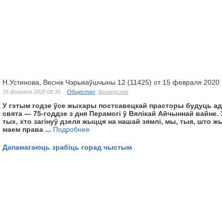
Н.Устинова, Веснік Чэрыкаўшчыны 12 (11425) от 15 февраля 2020
18 февраля 2020 08:36
Общество
Беларуская
У гэтым годзе ўсе жыхары постсавецкай прасторы будуць ад
свята — 75-годдзе з дня Перамогі ў Вялікай Айчыннай вайне.
тых, хто загінуў дзеля жыцця на нашай зямлі, мы, тыя, што ж
маем права ...
Подробнее
Дапамагаюць зрабіць горад чыстым