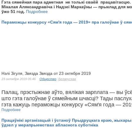
Гэта сямейная пара адметная не толькі сваёй працавітасцю.
Мікалая Аляксандравіча і Надзеі Маркаўны — прыклад для мо
ўжо 51 год.
Подробнее
Пераможцы конкурсу «Сям'я года — 2019» пра галоўнае ў ся
Нэлі Зігуля, Звязда Звязда от 23 октября 2019
23 октября 2019 05:46
Общество
Беларуская
Палац, прэстыжнае аўто, вялікая зарплата — вы ўс
што гэта галоўнае ў сямейным шчасці? Тады паслух
гэта кажуць пераможцы конкурсу «Сям'я года — 201
Подробнее
Працаўнікі арганізацый і ўстаноў Прыдруцкага краю, жыхары
ўдзел у мерапрыемствах абласнога суботніка