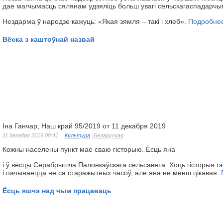
дае магчымасць сялянам удзяліць больш увагі сельскагаспадарчы
Нездарма ў народзе кажуць: «Якая зямля – такі і хлеб».
Подробне
Вёска з каштоўнай назвай
Iна Ганчар, Наш край 95/2019 от 11 декабря 2019
11 декабря 2019 08:41
Культура
Беларуская
Кожны населены пункт мае сваю гісторыю. Ёсць яна
і ў вёсцы Серабрышча Палонкаўскага сельсавета. Хоць гісторыя гэ
і пачынаецца не са старажытных часоў, але яна не менш цікавая.
Ёсць яшчэ над чым працаваць