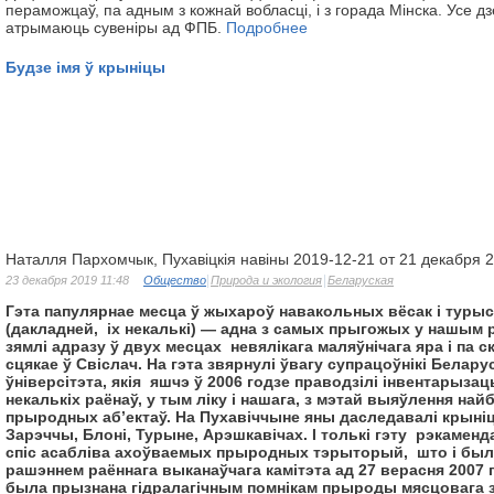
пераможцаў, па адным з кожнай вобласці, і з горада Мінска. Усе дз
атрымаюць сувеніры ад ФПБ.
Подробнее
Будзе імя ў крыніцы
Наталля Пархомчык, Пухавіцкія навіны 2019-12-21 от 21 декабря 
23 декабря 2019 11:48
Общество
Природа и экология
Беларуская
Гэта папулярнае месца ў жыхароў навакольных вёсак і турыс
(дакладней, іх некалькі) — адна з самых прыгожых у нашым р
зямлі адразу ў двух месцах невялікага маляўнічага яра і па с
сцякае ў Свіслач. На гэта звярнулі ўвагу супрацоўнікі Белару
ўніверсітэта, якія яшчэ ў 2006 годзе праводзілі інвентарыз
некалькіх раёнаў, у тым ліку і нашага, з мэтай выяўлення н
прыродных аб’ектаў. На Пухавіччыне яны даследавалі крыніц
Зарэччы, Блоні, Турыне, Арэшкавічах. І толькі гэту рэкамен
спіс асабліва ахоўваемых прыродных тэрыторый, што і был
рашэннем раённага выканаўчага камітэта ад 27 верасня 2007
была прызнана гідралагічным помнікам прыроды мясцовага з