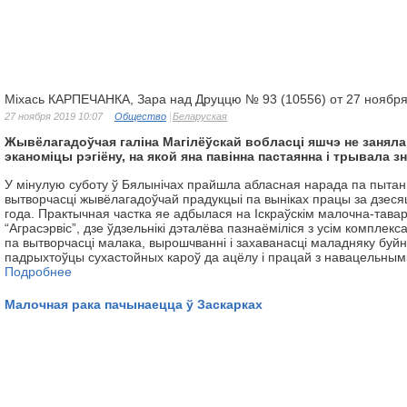
Міхась КАРПЕЧАНКА, Зара над Друццю № 93 (10556) от 27 ноябр
27 ноября 2019 10:07
Общество
Беларуская
Жывёлагадоўчая галіна Магілёўскай вобласці яшчэ не заняла
эканоміцы рэгіёну, на якой яна павінна пастаянна і трывала з
У мінулую суботу ў Бялынічах прайшла абласная нарада па пытан
вытворчасці жывёлагадоўчай прадукцыі па выніках працы за дзеся
года. Практычная частка яе адбылася на Іскраўскім малочна-тав
“Аграсэрвіс”, дзе ўдзельнікі дэталёва пазнаёміліся з усім комплек
па вытворчасці малака, вырошчванні і захаванасці маладняку буй
падрыхтоўцы сухастойных кароў да ацёлу і працай з навацельным
Подробнее
Малочная рака пачынаецца ў Заскарках