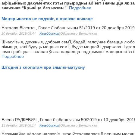
афіцыйных дакументах гэты прыродны аб’ект значыцца як за
значэння “Крыніца без назвы”.
Подробнее
Мацярынства не подзвіг, а вялікае шчасце
Наталля Вілента., Голас Любаншчыны 51/2019 от 20 декабря 2019
20 декабря 2019 08:44
Калейдоскоп
Общество
Беларуская
Шчаслівыя, дружныя, добрыя сем’і, бадай, галоўнае багацце любо
лічыцца, калі будуць моцныя сем’і, будзе моцнай і дзяржава. І дзел
шмат робіцца – вялікая ўвага надаецца падтрымцы мацярынства і 
Подробнее
Штодня з клопатам пра зямлю-матухну
Елена РАДКЕВИЧ., Голас Любаншчыны 50/2019 от 13 декабря 201
13 декабря 2019 08:14
Калейдоскоп
Общество
Беларуская
Незвычайна цёплае надвор’е, якое ўсталявалася ў першым месяцы