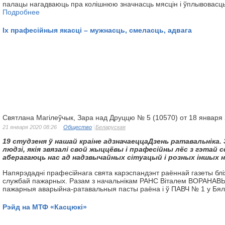
палацы нагадваюць пра колішнюю значнасць мясцін і ўплывовасць 
Подробнее
Іх прафесійныя якасці – мужнасць, смеласць, адвага
Святлана Магілеўчык, Зара над Друццю № 5 (10570) от 18 января
21 января 2020 08:26
Общество
Беларуская
19 студзеня ў нашай краіне адзначаецца
Дзень ратавальніка. 
людзі,
якія звязалі свой жыццёвы і прафесійны лёс
з гэтай с
аберагаюць нас
ад надзвычайных сітуацый і розных іншых
Напярэдадні прафесійнага свята карэспандэнт раённай газеты блі
службай пажарных. Разам з начальнікам РАНС Віталем ВОРАНАВЫ
пажарныя аварыйна-ратавальныя пасты раёна і ў ПАВЧ № 1 у Бял
Рэйд на МТФ «Касцюкі»