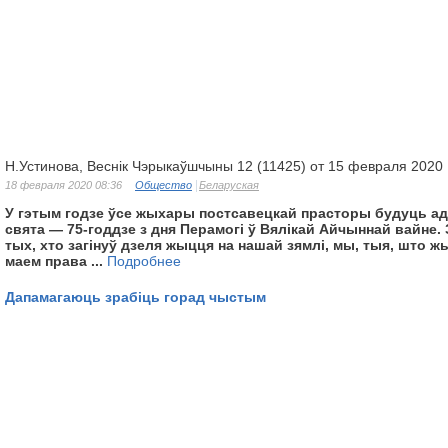
Н.Устинова, Веснік Чэрыкаўшчыны 12 (11425) от 15 февраля 2020
18 февраля 2020 08:36
Общество
Беларуская
У гэтым годзе ўсе жыхары постсавецкай прасторы будуць ад
свята — 75-годдзе з дня Перамогі ў Вялікай Айчыннай вайне.
тых, хто загінуў дзеля жыцця на нашай зямлі, мы, тыя, што ж
маем права ...
Подробнее
Дапамагаюць зрабіць горад чыстым