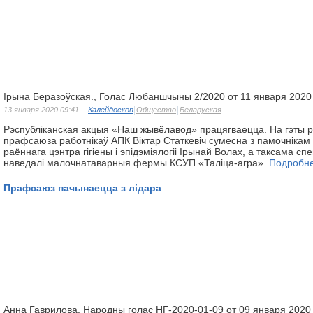
Ірына Беразоўская., Голас Любаншчыны 2/2020 от 11 января 2020
13 января 2020 09:41
Калейдоскоп
Общество
Беларуская
Рэспубліканская акцыя «Наш жывёлавод» працягваецца. На гэты 
прафсаюза работнікаў АПК Віктар Статкевіч сумесна з памочнікам д
раённага цэнтра гігіены і эпідэміялогіі Ірынай Волах, а таксама сп
наведалі малочнатаварныя фермы КСУП «Таліца-агра».
Подробн
Прафсаюз пачынаецца з лідара
Анна Гаврилова, Народны голас НГ-2020-01-09 от 09 января 2020