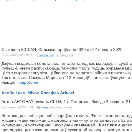
Святлана КІСЛАЯ, Сельская праўда 5/2020 от 22 января 2020
23 января 2020 10:05
Экономика
Беларуская
Дзіўная выдалася сёлета зіма: ні табе калядных маразоў, ні сумё
пупышкі, кветкі распускаюцца, там-сям пчолы гудуць, журавы над
ці то з выраю вярнуліся, ці ўвогуле не адляталі, збітыя з панталы
Так што казка Самуіла Маршака “12 месяцаў” і не казка ўвогуле, а
жыцця.
Подробнее
Асоба і час. Міхал Клеафас Агінскі
Антон АНТОНАЎ, вучань СШ № 1 г. Смаргонь, Звязда Звязда от 21
21 января 2020 07:01
Культура
Беларуская
Вяртаюцца з небыцця, нібы чароўная птушка Фенікс, многія стаго
мясціны маёй любімай Смаргоншчыны — куточка Беларусі з багата
культурнай, архітэктурнай і духоўнай спадчынай. Шмат якія ацал
прэтэндаваць на званне помнікаў сусветнай культуры, манумента