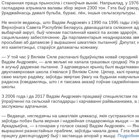
Старанная праца прыносіла і станоўчыя вынікі. Напрыклад, у 1976
гаспадарка атрымала валавы збор зерня 2300 тон. Гэта быў рэко
ўраджайнасць давалі бульба, буракі, лён, іншыя сельгаскультуры.
Не многія ведаюць, што Вадзім Андрэевіч з 1990 па 1995 гады з’я
Вярхоўнага Савета Рэспублікі Беларусь дванаццатага склікання 
выбарчай акругі, быў членам пастаяннай камісіі па ахове здароўя, 
сацыяльнаму забеспячэнню. Да парламентарыя неаднаразова звя
просьбамі аб дапамозе ў вырашэнні шматлікіх пытанняў. Дэпутат, н
яго кампетэнцыі, стараўся дапамагчы кожнаму.
— У той час ў Вялікім Сяле распачалі будаўніцтва новай сярэдня
Вадзім Андрэевіч, — але вельмі не хапала грашовых сродкаў. На рэ
я агучыў дадзенае пытанне. З адпаведных крыніц былі выдаткаван
двухпавярховая школа з’явілася ў Вялікім Сяле. Цяпер, калі прая
сваю малую радзіму, заўсёды звяртаю ўвагу на будынак навучальн
радасна ўсведамляць, што і я таксама аказаў пэўнае садзейнічанне
школы.
З 2006 года і да 2017 Вадзім Андрэевіч працаваў спецыялістам па
ўпраўленні па сельскай гаспадарцы і харчаванні райвыканкама, а
заслужаны адпачынак.
— Ведаеце, нягледзячы на шматлікія цяжкасці, якія сустракаліся н
заўсёды побач была верная і надзейная спадарожніца жыцця — ж
Аркадзьеўна, — з гонарам у голасе сказаў Вадзім Андрэевіч. — Ян
вырашэнні разнастайных праблем, заўсёды чакала дома. Гэта мой 
працягу дзесяцігоддзяў быў і застаецца апорай у жыцці.
Подробне