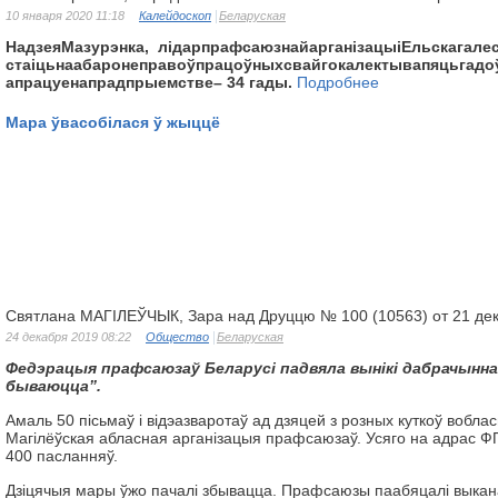
10 января 2020 11:18
Калейдоскоп
Беларуская
Надзея
Мазурэнка
,
лідар
прафсаюзнай
арганізацыі
Ельскага
ле
стаіць
на
абароне
правоў
працоўных
свайго
калектыва
пяць
гадо
а
працуе
на
прадпрыемстве
– 34
гады
.
Подробнее
Мара ўвасобілася ў жыццё
Святлана МАГІЛЕЎЧЫК, Зара над Друццю № 100 (10563) от 21 де
24 декабря 2019 08:22
Общество
Беларуская
Федэрацыя
прафсаюзаў
Беларусі
падвяла
вынікі
дабрачынн
бываюцца
”.
Амаль 50 пісьмаў і відэазваротаў ад дзяцей з розных куткоў вобла
Магілёўская абласная арганізацыя прафсаюзаў. Усяго на адрас 
400 пасланняў.
Дзіцячыя мары ўжо пачалі збывацца. Прафсаюзы паабяцалі выкан