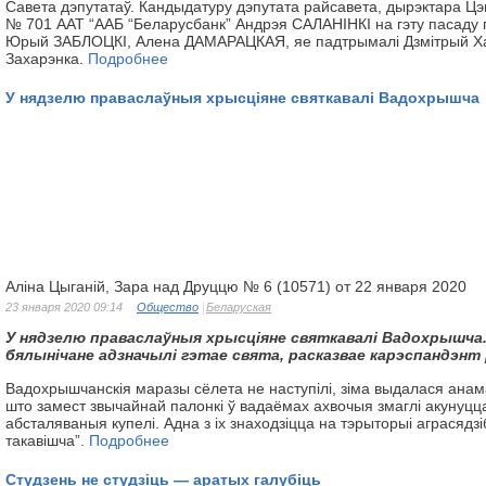
Савета дэпутатаў. Кандыдатуру дэпутата райсавета, дырэктара Цэн
№ 701 ААТ “ААБ “Беларусбанк” Андрэя САЛАНІНКІ на гэту пасаду 
Юрый ЗАБЛОЦКІ, Алена ДАМАРАЦКАЯ, яе падтрымалі Дзмітрый Ха
Захарэнка.
Подробнее
У нядзелю праваслаўныя хрысціяне святкавалі Вадохрышча
Аліна Цыганій, Зара над Друццю № 6 (10571) от 22 января 2020
23 января 2020 09:14
Общество
Беларуская
У нядзелю
праваслаўныя
хрысціяне святкавалі Вадохрышча
бялынічане
адзначылі гэтае свята, расказвае
карэспандэнт 
Вадохрышчанскія маразы сёлета не наступілі, зіма выдалася анам
што замест звычайнай палонкі ў вадаёмах ахвочыя змаглі акунуцц
абсталяваныя купелі. Адна з іх знаходзіцца на тэрыторыі аграсядз
такавішча”.
Подробнее
Студзень не студзіць — аратых галубіць