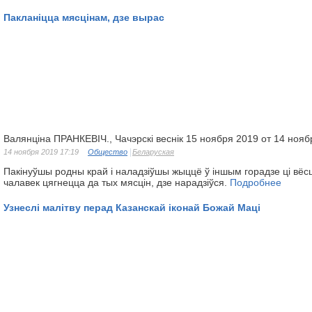
Пакланіцца мясцінам, дзе вырас
Валянціна ПРАНКЕВІЧ., Чачэрскі веснік 15 ноября 2019 от 14 нояб
14 ноября 2019 17:19
Общество
Беларуская
Пакінуўшы родны край і наладзіўшы жыццё ў іншым горадзе ці вёс
чалавек цягнецца да тых мясцін, дзе нарадзіўся.
Подробнее
Узнеслі малітву перад Казанскай іконай Божай Маці