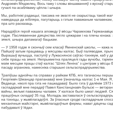
Андрэевіч Мядзелец. Вось таму і словы віншаванняў з вуснаў ста
гучалі па-асабліваму цёпла і шчыра.
Мы, работнікі рэдакцыі, таксама не змаглі не скарыстаць такой маг
наведацца да юбіляра, пагутарыць з гэтым паважаным чалавекам,
пра што расказаць.
Нарадзіўся герой нашага аповеду ў вёсцы Чарамхова Германавіцк
годзе. Пасляваеннае дзяцінства лягло цяжарам і на плечы юнака:
зямлі, шчыра дапамагаў бацькам.
— У 1958 годзе я скончыў сем класаў Ямненскай школы, — кажа 
Пайшоў затым працаваць у мясцовы калгас. Быў паляводам, пры
Вырашыў вучыцца, паступіў у Лужаснянскі саўгас-тэхнікум, каб у
сябе працы на зямлі. Непрыкметна праляцелі гады вучобы, тэрмі
маім месцам працы стаў калгас “Шлях Леніна” з цэнтрам у вёсцы В
пасаду агранома, намесніка старшыні сельгаспрадпрыемства.
Трапіўшы аднойчы па справах у райкам КПБ, яго тагачасны першы
Георгіевіч Шманцар прапанаваў мне ўзначаліць калгас 1-е Мая. Я 
Ведаеце, ніколі пра гэта не пашкадаваў. Было гэта ў далёкім 1973 г
гаспадаркай мне перадаў Павел Канстанцінавіч Бульскі — ветэра
вайны, вельмі паважаны чалавек. У калгасе было шмат людзей. Ся
працоўных складаў 35 год. Моладзь заставалася ў сельгаспрадп
на тэхніцы, у жывёлагадоўлі. За ўласныя сродкі гаспадарчым споса
механічныя майстэрні, жывёлагадоўчыя фермы, нават дзіцячы сад
пабудавалі ў Іёдах.