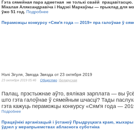
Гэта сямейная пара адметная не толькі сваёй працавітасцю.
Мікалая Аляксандравіча і Надзеі Маркаўны — прыклад для мо
ўжо 51 год.
Подробнее
Пераможцы конкурсу «Сям'я года — 2019» пра галоўнае ў ся
Нэлі Зігуля, Звязда Звязда от 23 октября 2019
23 октября 2019 05:46
Общество
Беларуская
Палац, прэстыжнае аўто, вялікая зарплата — вы ўс
што гэта галоўнае ў сямейным шчасці? Тады паслух
гэта кажуць пераможцы конкурсу «Сям'я года — 201
Подробнее
Працаўнікі арганізацый і ўстаноў Прыдруцкага краю, жыхары
ўдзел у мерапрыемствах абласнога суботніка