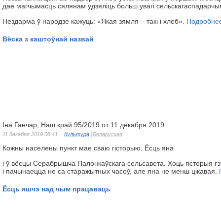
дае магчымасць сялянам удзяліць больш увагі сельскагаспадарчы
Нездарма ў народзе кажуць: «Якая зямля – такі і хлеб».
Подробне
Вёска з каштоўнай назвай
Iна Ганчар, Наш край 95/2019 от 11 декабря 2019
11 декабря 2019 08:41
Культура
Беларуская
Кожны населены пункт мае сваю гісторыю. Ёсць яна
і ў вёсцы Серабрышча Палонкаўскага сельсавета. Хоць гісторыя гэ
і пачынаецца не са старажытных часоў, але яна не менш цікавая.
Ёсць яшчэ над чым працаваць