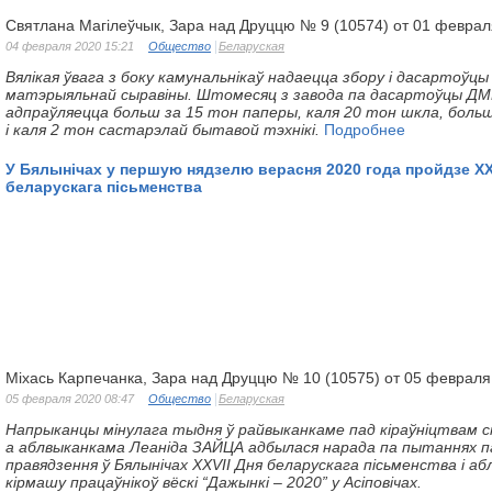
Святлана Магілеўчык, Зара над Друццю № 9 (10574) от 01 феврал
04 февраля 2020 15:21
Общество
Беларуская
Вялікая ўвага з боку камунальнікаў надаецца збору і дасартоўц
матэрыяльнай сыравіны. Штомесяц з завода па дасартоўцы ДМ
адпраўляецца больш за 15 тон паперы, каля
20 тон шкла, больш
і каля 2 тон састарэлай
бытавой тэхнікі.
Подробнее
У Бялынічах у першую нядзелю верасня 2020 года пройдзе XX
беларускага пісьменства
Міхась Карпечанка, Зара над Друццю № 10 (10575) от 05 февраля
05 февраля 2020 08:47
Общество
Беларуская
Напрыканцы
мінулага
тыдня
ў
райвыканкаме
пад
кіраўніцтвам
с
а
аблвыканкама Леаніда ЗАЙЦА адбылася нарада па пытаннях п
правядзення
ў Бялынічах ХХVІІ Дня беларускага пісьменства і аб
кірмашу працаўнікоў вёскі
“Дажынкі – 2020” у Асіповічах.