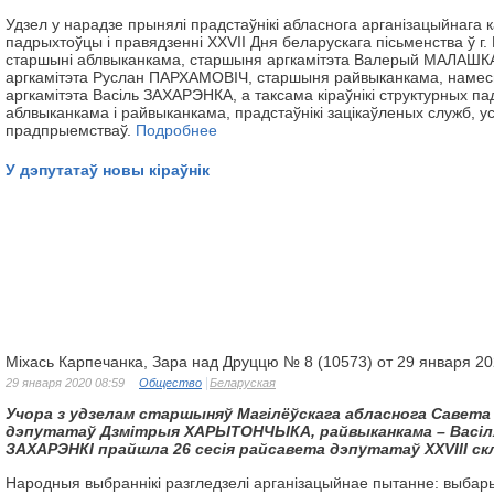
Удзел у нарадзе прынялі прадстаўнікі абласнога арганізацыйнага к
падрыхтоўцы і правядзенні ХХVІІ Дня беларускага пісьменства ў г.
старшыні аблвыканкама, старшыня аргкамітэта Валерый МАЛАШКА і
аргкамітэта Руслан ПАРХАМОВІЧ, старшыня райвыканкама, намесн
аргкамітэта Васіль ЗАХАРЭНКА, а таксама кіраўнікі структурных п
аблвыканкама і райвыканкама, прадстаўнікі зацікаўленых служб, ус
прадпрыемстваў.
Подробнее
У дэпутатаў новы кіраўнік
Міхась Карпечанка, Зара над Друццю № 8 (10573) от 29 января 2
29 января 2020 08:59
Общество
Беларуская
Учора з удзелам старшыняў Магілёўскага абласнога Савета
дэпутатаў
Дзмітрыя ХАРЫТОНЧЫКА, райвыканкама – Васіл
ЗАХАРЭНКІ
прайшла 26 сесія райсавета дэпутатаў ХХVIII скл
Народныя выбраннікі разгледзелі арганізацыйнае пытанне: выбар