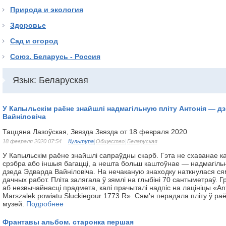
Природа и экология
Здоровье
Сад и огород
Союз. Беларусь - Россия
Язык: Беларуская
У Капыльскім раёне знайшлі надмагільную пліту Антонія — д
Вайніловіча
Таццяна Лазоўская, Звязда Звязда от 18 февраля 2020
18 февраля 2020 07:54
Культура
Общество
Беларуская
У Капыльскім раёне знайшлі сапраўдны скарб. Гэта не схаванае кал
срэбра або іншыя багацці, а нешта больш каштоўнае — надмагільн
дзеда Эдварда Вайніловіча. На нечаканую знаходку наткнулася ся
дачных работ. Пліта залягала ў зямлі на глыбіні 70 сантыметраў. 
аб незвычайнасці прадмета, калі прачыталі надпіс на лацініцы «Аn
Mаrszаlеk роwіаtu Sluсkіеgоur 1773 R». Сям'я перадала пліту ў р
музей.
Подробнее
Франтавы альбом. старонка першая