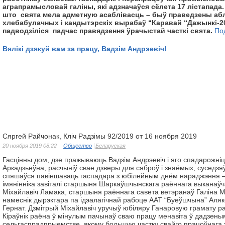
аграпрамысловай галіны, які адзначаўся сёлета 17 лістапада
што свята мела адметную асаблівасць – быў праведзены аб
хлебабулачных і кандытэрскіх вырабаў “Каравай “Дажынкі-201
падводзіліся падчас правядзення ўрачыстай часткі свята.
По
Вялікі дзякуй вам за працу, Вадзім Андрэевіч!
Сяргей Райчонак, Кліч Радзімы 92/2019 от 16 ноября 2019
20 ноября 2019 08:22
Общество
Беларуская
Гасцінны дом, дзе пражываюць Вадзім Андрэевіч і яго спадарожні
Аркадзьеўна, расчыніў свае дзверы для сяброў і знаёмых, суседзяў
спяшаўся павіншаваць гаспадара з юбілейным днём нараджэння 
імянінніка завіталі старшыня Шаркаўшчынскага раённага выканаўч
Міхайлавіч Ламака, старшыня раённага савета ветэранаў Галіна М
намеснік дырэктара па ідэалагічнай рабоце ААТ “Буеўшчына” Аляк
Гернат. Дзмітрый Міхайлавіч уручыў юбіляру Ганаровую грамату ра
Кіраўнік раёна ў мінулым пачынаў сваю працу менавіта ў дадзены
сельгаспрадпрыемстве, якому большую частку свайго працоўнага 