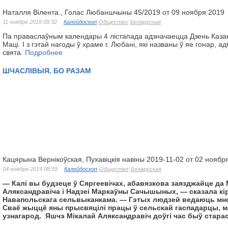
Наталля Вілента., Голас Любаншчыны 45/2019 от 09 ноября 2019
11 ноября 2019 09:32
Калейдоскоп
Общество
Беларуская
Па праваслаўным календары 4 лістапада адзначаецца Дзень Каза
Маці. І з гэтай нагоды ў храме г. Любані, які названы ў яе гонар,
свята.
Подробнее
ШЧАСЛІВЫЯ, БО РАЗАМ
Кацярына Вернікоўская, Пухавіцкія навіны 2019-11-02 от 02 ноябр
04 ноября 2019 08:59
Калейдоскоп
Общество
Беларуская
— Калі вы будзеце ў Сяргеевічах, абавязкова заязджайце да 
Аляксандравіча і Надзеі Маркаўны Сачышыных, — сказала кір
Навапольскага сельвыканкама. — Гэтых людзей ведаюць мно
Сваё жыццё яны прысвяцілі працы ў сельскай гаспадарцы, 
узнагарод. Яшчэ Мікалай Аляксандравіч доўгі час быў старас