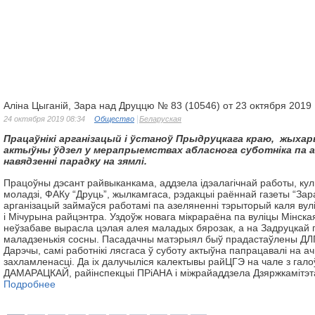
Аліна Цыганій, Зара над Друццю № 83 (10546) от 23 октября 2019
24 октября 2019 08:34
Общество
Беларуская
Працаўнікі арганізацый і ўстаноў Прыдруцкага краю, жыхар
актыўны ўдзел у мерапрыемствах абласнога суботніка па аз
навядзенні парадку на зямлі.
Працоўны дэсант райвыканкама, аддзела ідэалагічнай работы, кул
моладзі, ФАКу “Друць”, жылкамгаса, рэдакцыі раённай газеты “Зар
арганізацый займаўся работамі па азеляненні тэрыторый каля вул
і Мічурына райцэнтра. Уздоўж новага мікрараёна па вуліцы Мінская,
неўзабаве вырасла цэлая алея маладых бярозак, а на Задруцкай п
маладзенькія сосны. Пасадачны матэрыял быў прадастаўлены ДЛГУ
Дарэчы, самі работнікі лясгаса ў суботу актыўна папрацавалі на 
захламленасці. Да іх далучыліся калектывы райЦГЭ на чале з га
ДАМАРАЦКАЙ, райінспекцыі ПРіАНА і міжрайаддзела Дзяржкамітэт
Подробнее