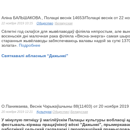
Аліна БАЛЬШАКОВА., Полацкі веснік 14653/Полацкі веснік от 22 н
22 ноября 2019 10:15
Общество
Беларуская
Сёлетні год склаўся для жывёлаводаў філіяла няпростым, але вын
восеньскія дні малочная рака філіяла «Вясна-энерга» самая шыро
старанныя жывёлаводы забяспечваюць валавы надой за суткі 1370
золата».
Подробнее
Святкавалі абласныя “Дажынкі”
О.Панимаева, Веснік Чэрыкаўшчыны 88(11403) от 20 ноября 2019
20 ноября 2019 12:21
Культура
Общество
Беларуская
У мінулую пятніцу ў магілёўскім Палацы культуры вобласці 
фестываль-кірмаш працаўнікоў вёскі “Дажынкі”, прымеркава
работнікаў сельскай гаспадаркі і перапрацоўчай прамыслова