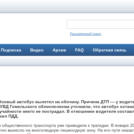
Расширенный поиск
Подписка
Видео
Архив
FAQ
Обратная связь
йсовый автобус вылетел на обочину. Причина ДТП — у водит
 УВД Гомельского облисполкома уточнили, что автобус остан
учайности никто не пострадал. В отношении водителя состав
вил ПДД.
общественного транспорта уже приводили к трагедии. В январе 2
апно вынесло на многолюдную пешеходную зону. На его пути оказа