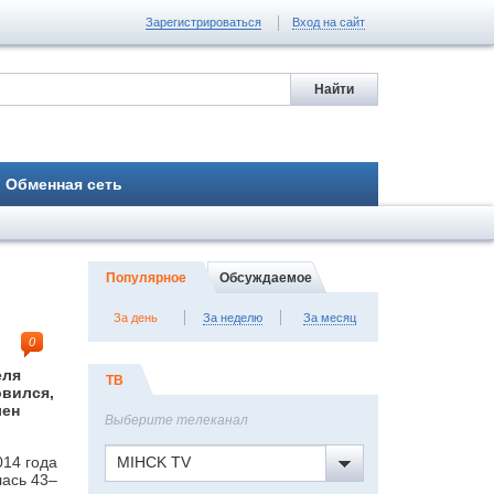
Зарегистрироваться
Вход на сайт
Обменная сеть
Популярное
Обсуждаемое
За день
За неделю
За месяц
0
еля
ТВ
овился,
лен
Выберите телеканал
014 года
MIHCK TV
лась 43–