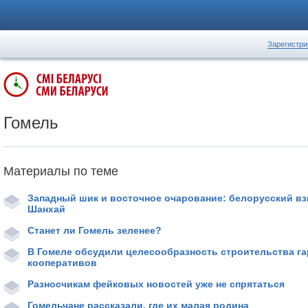
Зарегистри
Гомель
Материалы по теме
Западный шик и восточное очарование: белорусский вз
Шанхай
Станет ли Гомель зеленее?
В Гомеле обсудили целесообразность строительства г
кооперативов
Разносчикам фейковых новостей уже не спрятаться
Гомельчане рассказали, где их малая родина