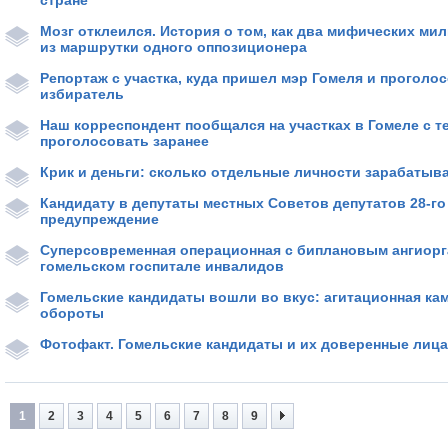
стране
Мозг отклеился. История о том, как два мифических м
из маршрутки одного оппозиционера
Репортаж с участка, куда пришел мэр Гомеля и проголо
избиратель
Наш корреспондент пообщался на участках в Гомеле с т
проголосовать заранее
Крик и деньги: сколько отдельные личности зарабатыв
Кандидату в депутаты местных Советов депутатов 28-г
предупреждение
Суперсовременная операционная с биплановым ангиорг
гомельском госпитале инвалидов
Гомельские кандидаты вошли во вкус: агитационная ка
обороты
Фотофакт. Гомельские кандидаты и их доверенные лиц
1
2
3
4
5
6
7
8
9