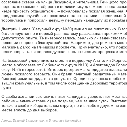
состояние сквера на улице Лазурной, а жительница Речицкого прос
недостаток скамеек. «Дорога в поликлинику для меня всегда испы
негде присесть отдышаться», – пожаловалась пожилая женщина. 
предложила случайным прохожим оставить записи в специальной 
торопились и попросили девушку передать кандидату их просьбы 
Дмитрий Нилов (Лазурный округ №30) вышел на пикет лично. В го
баллотируется не в первый раз, поэтому рассказывал прохожим 
депутатском опыте. Те интересовались, реально ли задействовать
решении вопросов благоустройства. Например, для ремонта местн
магазина Zarco на Речицком проспекте. Примечательно, что подхо
пенсионеры, так и неравнодушная к политическим процессам мол
На Быховской улице пикеты стояли в поддержку Анатолия Жернос
место в облсовете от Любенского округа №13) и Александра Горе
округ №25 в горсовете). Интерес программы кандидатов вызывал
людей пожилого возраста. Они брали печатный раздаточный мате
биографиями кандидатов в депутаты. Среди озвученных проблем 
вышли коммунальные, в том числе освещение дворовых территор
суток.
О своём желании выставить пикет кандидаты уведомляют местные
районе – администрацию) не позднее, чем за двое суток. Выставл
только в своём избирательном округе, но и в любом другом не за
месте вплоть до дня выборов.
Автор: Евгений Захаров, фото Вячеслава Коломийца