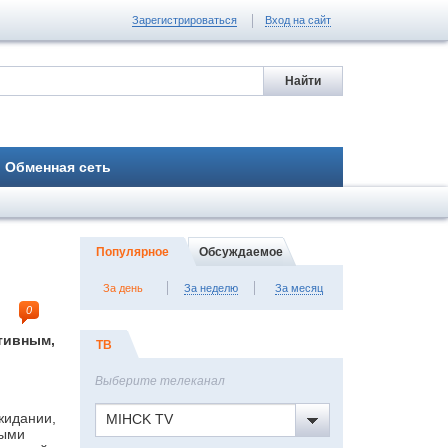
Зарегистрироваться
Вход на сайт
Обменная сеть
Популярное
Обсуждаемое
За день
За неделю
За месяц
0
ктивным,
ТВ
Выберите телеканал
жидании,
MIHCK TV
лыми