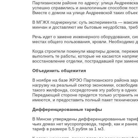
Партизанском районе по адресу: улица ­Андреевска
успешно справились и аналогичным способом поста
Вместе с домом на улице Андреевской таких объек
В МГЖХ подчеркнули: суть эксперимента — максим
минчан и доставляют им бытовые неудобства, треб
Речь идет о замене инженерного оборудования, си
местах общего пользования, кровли. Необходимо д
Когда строители покинули квартиры домов, переж
выполнить те работы, которые не касаются напрям
восстановление отделки, пострадавшей при замене
Объединить общежития
В ноябре на базе ЖРЭО Партизанского района зар
нагрузку на реальный сектор экономики, освободив
такого жилфонда, со­сре­до­то­чив эту работу в одни
Передающей стороне придется только устранить не
имеются, и предоставить полный пакет технически
Дифферен­ци­рованные тарифы
В Минске утверждены дифференцированные тарифы
­чьих домах нет мусоропровода, тариф, как и ранее,
тариф в размере 5,5 рубля за 1 м3.