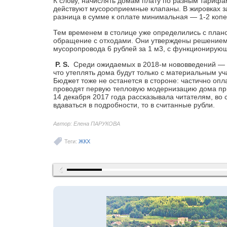
К слову, начислять домам плату по разным тарифам 
действуют мусороприемные клапаны. В жировках з
разница в сумме к оплате минимальная — 1-2 копе
Тем временем в столице уже определились с плано
обращение с отходами. Они утверж­дены решение
мусоропровода 6 рублей за 1 м3, с функцио­нирую
P. S.
Среди ожидаемых в 2018-м нововведений — в
что утеплять дома будут только с материальным у
Бюджет тоже не останется в стороне: час­тично оп
проводят первую тепловую модернизацию дома при
14 декабря 2017 года рассказывала читателям, во 
вдаваться в подробности, то в считанные рубли.
Автор: Елена ПАРУКОВА
Теги:
ЖКХ