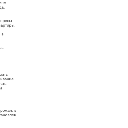
нием
да.
тересы
вартиры.
 в
сь
зить
живание
сть.
и
рожан, в
становлен