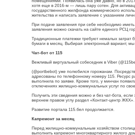
помещениями. Появилась она уже давно, но в ­2017
хотя еще в ­2016-м — лишь пару сотен. Для актив
государственного жилфонда коммерческого использ
жительства и написать заявление с указанием личны
При подаче заявления при себе необходимо иметь
заявления можно скачать на сайте единого РСЦ го
Традиционные платежки требуют немалых затрат бу
бумаги в месяц. Выбирая электронный вариант, мы
Чат-бот от 115
Вежливый виртуальный собеседник в Viber (@115be
(@portbebot) уже полюбился горожанам. Посредст
адресованы по телефонному номеру 115. Ресурс ра
выполнила по заявке. Кроме того, у минчан появи
отключениях жилищно-коммунальных услуг по свое
Получить эти сведения можно и без чат-бота, если
верхнем правом углу раздел «Контакт-центр ЖКХ».
Развитие портала 115.бел продолжается.
Капремонт за месяц
Перед жилищно-коммунальным хозяйством столицы 
выполнить капремонт многоквартирного жилого дом