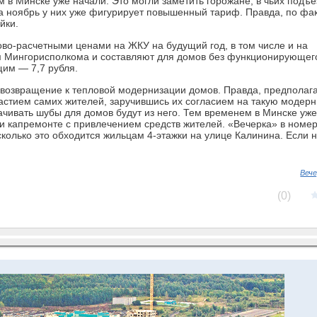
в Минске уже начали. Это мог­ли заметить горожане, в ­чьих подъе
а ноябрь у них уже фигурирует повышенный тариф. Правда, по фа
йки.
во-расчетными ценами на ЖКУ на будущий год, в том числе и на
м Мингорисполкома и составляют для домов без функционирующег
щим — 7,7 рубля.
озвращение к тепловой модернизации домов. Правда, предполага
частием самих жителей, заручившись их согласием на такую модер
лачивать шубы для домов будут из него. Тем временем в Минске уже
 капремонте с привлечением средств жителей. «Вечерка» в номер
сколько это обходится жильцам 4-этажки на улице Калинина. Если 
Веч
(0)