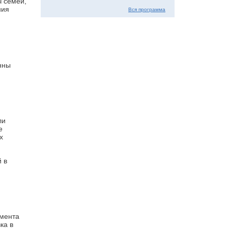
ч семей,
ния
Вся программа
нны
ли
е
х
 в
имента
ка в