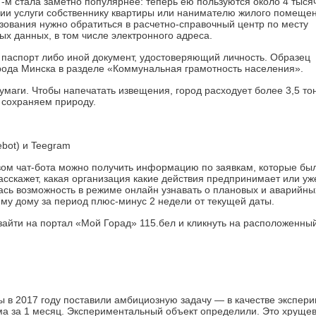
-м стала заметно популярнее: теперь ею пользуются около 4 тыся
ации услуги собственнику квартиры или нанимателю жилого помеще
ования нужно обратиться в расчетно-справочный центр по месту
х данных, в том числе электронного ­адреса.
 паспорт либо иной документ, удостоверяющий личность. Образец
рода Минска в разделе «Коммунальная грамотность населения».
маги. Чтобы напечатать извещения, город расходует более 3,5 то
 сохраняем природу.
bot) и Teegram
вом чат-бота можно получить информацию по заявкам, которые бы
сскажет, какая организация какие действия предпринимает или уж
лась возможность в режиме онлайн узнавать о плановых и аварийны
му дому за период плюс-минус 2 недели от текущей даты.
 зайти на портал «Мой Горад» 115.бел и кликнуть на расположенный
в 2017 году поставили амбициозную задачу — в качестве экспер
а за 1 месяц. Экспериментальный объект определили. Это хрущев