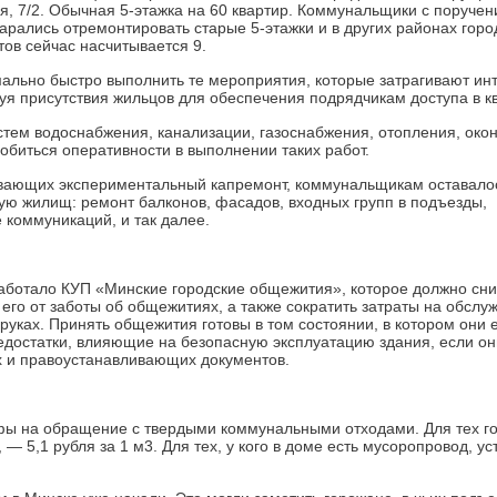
я, 7/2. Обычная 5-этажка на 60 квартир. Коммунальщики с поруче
рались отремонтировать старые 5-этажки и в других районах горо
тов сейчас насчитывается 9.
ально быстро выполнить те мероприятия, которые затрагивают ин
уя присутствия жильцов для обеспечения подрядчикам доступа в к
стем водоснабжения, канализации, газоснабжения, отопления, окон
обиться оперативности в выполнении таких работ.
ивающих экспериментальный капремонт, коммунальщикам оставало
ую жилищ: ремонт балконов, фасадов, входных групп в подъезды,
 коммуникаций, и так далее.
аботало КУП «Минские городские общежития», которое должно сни
 его от заботы об общежитиях, а также сократить затраты на обслу
х руках. Принять общежития готовы в том состоя­нии, в котором они е
достатки, влия­ющие на безопасную эксплуатацию здания, если он
х и правоустанавливающих документов.
 на обращение с твердыми коммунальными отходами. Для тех го
 — 5,1 руб­ля за 1 м3. Для тех, у кого в доме есть мусоропровод, у