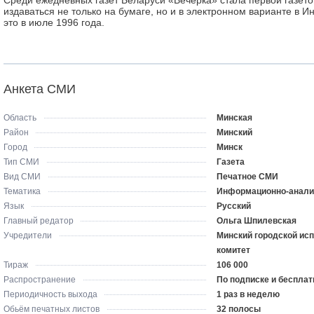
Среди ежедневных газет Беларуси «Вечерка» стала первой газето
издаваться не только на бумаге, но и в электронном варианте в 
это в июле 1996 года.
Анкета СМИ
Область
Минская
Район
Минский
Город
Минск
Тип СМИ
Газета
Вид СМИ
Печатное СМИ
Тематика
Информационно-анали
Язык
Русский
Главный редатор
Ольга Шпилевская
Учредители
Минский городской ис
комитет
Тираж
106 000
Распространение
По подписке и бесплат
Периодичность выхода
1 раз в неделю
Обьём печатных листов
32 полосы