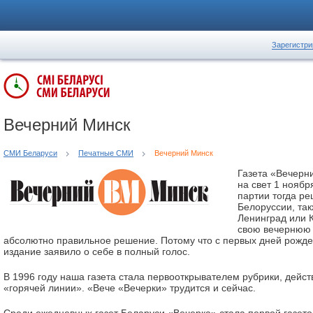
Зарегистри
Вечерний Минск
СМИ Беларуси
Печатные СМИ
Вечерний Минск
Газета «Вечерн
на свет 1 ноябр
партии тогда ре
Белоруссии, так
Ленинград или 
свою вечернюю г
абсолютно правильное решение. Потому что с первых дней рожд
издание заявило о себе в полный голос.
В 1996 году наша газета стала первооткрывателем рубрики, дейс
«горячей линии». «Вече «Вечерки» трудится и сейчас.