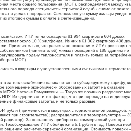
ючая места общего пользования (МОП), распределяется между кв
пительного периода специалисты сервисной службы снимают показ
оплат и делают перерасчет. Сэкономленную сумму жильцы увидят в
т из итоговой суммы к оплате в счете-извещении.
озяйство», ИПУ тепла оснащены 81 994 квартиры в 604 домах,
ставляет около 10 % жилфонда. Из них в 61 302 квартирах 438 до
ели. Примечательно, что расчеты по показаниям ИПУ производят 
9 собственников (нанимателей) жилых помещений в 185 зданиях не
гулировать подачу теплоносителя и платить только за потреб­ле
обогрев МОП).
елились в квартиры с уже установленными счетчиками и термостата
лата за теплоснабжение начис­ляется по субсидируемому тарифу, к
ное возмещение экономически обоснованных затрат на оказание
ела МГЖХ Наталья Рамушкевич. — Такую же позицию разделяют мн
ь ИПУ. Их сдерживает и тот фактор, что при переходе на индивиду
енные финансовые затраты, и не только разовые.
44 рубля (применяются в квартирах с горизонтальной разводкой, и,
ивают при строи­тельстве); распределителя и терморегулятора — 3
й радиатор). За постановку приборов на коммерческий учет при
ля. Тех­обслуживание ИПУ обойдется в 5,1 рубля в год. Поверка не
и по решению расчетно-сервисной организации. Стои­мость поверки 