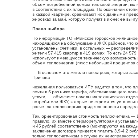
объем потребленной домом тепловой энергии, вкл
в соответствии с их площадью. По окончании ото
в каждой квартире, сравнивают их с данными пред
жировках за май, которую получат в июне: ее вычту
Право выбора
По информации ГО «Минское городское жилищное х
находящихся на обслуживании ЖКХ районов, что со
установлены счетчики, в остальных — распределит
жители 57 415 квартир в 419 домах. То есть 24 57
используют имеющуюся техническую возможность ре
объем теплоэнергии (плюс небольшой процент за 
— В основном это жители новостроек, которые зас
Причина
нежелания пользоваться ИПУ видится в том, что п
почти в 5 раз ниже тарифа, обеспечивающего пол
услуги, — объясняет начальник технического отд
потребители ЖКУ, которые не стремятся установит
расчет за теплоэнергию придется понести определ
Так, ориентировочная стои­мость теплосчетчика — 1
правило, их вместе с терморегуляторами устанавл
и 45 рублей соответственно (монтируются на кажды
заключении договора придется платить 3,9-4,2 руб
только теп­лосчетчикам в случае их не­исправност