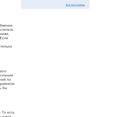
Вся программа
абжения
ститель
ниже,
 Если
ательно
о
я
вого
почтения
ний по
сравнили
ь бы
 То есть
 учета: