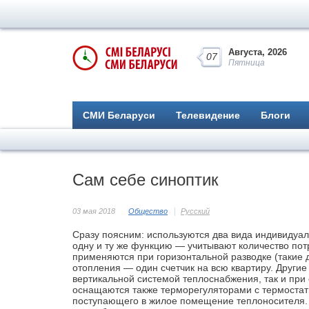
Августа, 2026
07
Пятница
СМИ Беларуси
Телевидение
Блоги
Сам себе синоптик
03 мая 2018
Общество
Русский
Сразу поясним: используются два вида индивидуа
одну и ту же функцию — учитывают количество пот
применяются при горизонтальной разводке (такие д
отопления — один счетчик на всю квартиру. Другие
вертикальной системой теплоснабжения, так и при
оснащаются также терморегуляторами с термостат
поступающего в жилое помещение теп­лоносителя. 