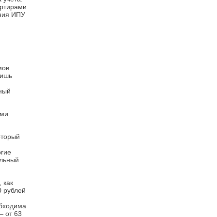
артирами
ания ИПУ
мов
лишь
нный
ми.
оторый
огие
альный
 как
0 рублей
обходима
— от 63