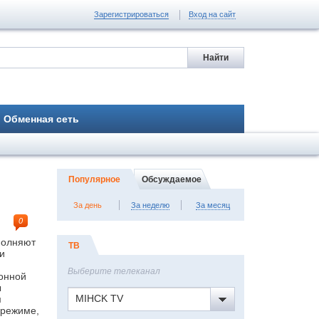
Зарегистрироваться
Вход на сайт
Обменная сеть
Популярное
Обсуждаемое
За день
За неделю
За месяц
0
полняют
ТВ
и
Выберите телеканал
ионной
ы
MIHCK TV
м
 режиме,