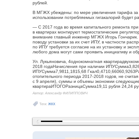
руб­лей.
В МГЖХ убеждены: по мере увеличения тарифа за 
использовании потребляемых гигакалорий будет ра
— С 2017 года во время капитального ремонта при
в квартирах монтируют термостатические регулято
внимание главный инженер МГЖХ Игорь Гончарик. 
поводу установки за их счет ИПУ, в частности рас
по ИПУ требуется согласие на их установку и экс
любого дома могут сами проявить инициативу и об
Ул. Лукьяновича, 4однокомнатная квартирадвухкомн
2018 годаНачисления при наличии ИПУСумма3,826,
ИПУСумма7,9811,1815,68 Гкал0,4710,66060,9263Ра
отопительного периода 2017-2018 годов, не счита
с 9 апреля), суммы и объемы экономии следующи
квартираИТОГОРазницаСумма19,11 рубля 24,24 руб
Автор: Александр ФИЛИППОВИЧ
Теги:
ЖКХ