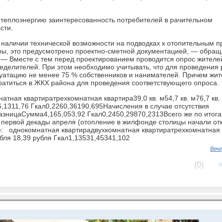
теплоэнергию заинтересованность потребителей в рачительном
сти.
 наличии технической возможности на подводках к отопительным 
ры, это пре­дусмотрено проектно-сметной документацией, — обращ
— Вместе с тем перед проектированием проводится опрос жителе
пределителей. При этом необходимо учитывать, что для проведения 
плуатацию не менее 75 % собственников и нанимателей. Причем жи
ратиться в ЖКХ района для проведения соответствующего опроса.
атная квартиратрехкомнатная квартира39,0 кв. м54,7 кв. м76,7 кв.
1311,76 Гкал0,2260,36190,695Начисления в случае отсутствия
зницаСумма4,165,053,92 Гкал0,2450,29870,2313Всего же по итог
я первой декады апреля (отопление в жилфонде столицы начали от
е: однокомнатная квартирадвухкомнатная квартиратрехкомнатная
ля 18,39 рубля Гкал1,13531,45341,102
Веч
(0)