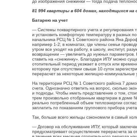
до изображения снежинки — тогда подача теплоно
81 994 квартиры в 604 домах, находящихся н
Батарею на учет
— Системы поквартирного учета и регулирования т
и установить комфортную температуру в разных п
начальника РСЦ № 1 Советского района Яна Дорофе
например 1-2; в комнатах, где члены семьи проводя
утром все уходят на работу, в школу, институт, ра
возвращении — увеличить до нужных параметров. 
ставить на «снежинку». Благодаря ИПУ можно сущес
отопительный период уезжает в отпуск или времен
которому при отсутствии свыше 10 суток зарегистр
перерасчет за некоторые жилищно-коммунальные у
На территории РСЦ № 1 Советского района 7 домо
счета. Однозначно ответить на вопрос, сколько эк
и подходы. Чтобы иметь представление о том, стои
трем произвольно отобранным квартирам в доме № 
реально потребленный объем теплоэнергии соглас
заплатить по показаниям группового прибора учета
Так, больше всего жильцы сэкономили в самый хо
— Договор на обслуживание ИПУ, который заключаю
предусматривает осуществ­ление перерасчета за от
в течение всех месяцев отопительного перио­да на