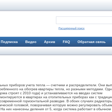
Расширенный поиск
Подписка
Видео
Архив
FAQ
Обратная связь
льных приборов учета тепла — счетчики и распределители. Они вы
реб­ленного на обогрев квартиры тепла, но разными методами. Одн
ома строят с 2010 года) и устанавливаются на вводах систем
 монтируются в квартирах на отопительных приборах как с традиц
 современной горизонтальной разводке. В обоих случаях радиатор
ической головкой, поворачивая которую можно регулировать объе
На них нанесены деления от 5, когда система работает в обычном