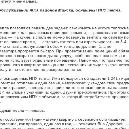
сителя минимальна.
а обслуживании ЖКХ районов Минска, оснащены ИПУ тепла.
епла позволяют решить две задачи: сэкономить на услуге теплосн
омещениях для различных периодов времени, — рассказывает заме
й. — На кухне, в спальне можно повернуть вентиль на отметку по
т основное время, — оставить как есть или отрегулировать на 3-4.
зумно снизить поступающий объем тепла до деления 1, а по
Квартира прогреется быстро. При проветривании помещений обяз
твенно сократить расходы на услугу, особенно если вся семья в
но не использует отдельные помещения. Напомню, что правило, п
ированного в квартире жильца или нескольких жильцов выполняетс
слуги, на отопление не распространяется.
в, оснащенных ИПУ тепла. Ими пользуются обладатели 1 241 лице
ономит на отоплении одна семья, невозможно: у каждого свои пред
т ли ­игра свеч, специалисты привели конкретные примеры начис­ле
4 на улице Лукьяновича: одно-, двух- и трехкомнатной. При этом 
но показаниям ИПУ с объемом, за который потребителям пришлос
.
лодный месяц — январь.
т собственники (наниматели) квартир с сервисной организацией,
оп­ление, как правило, один раз в год, — отмечает Яна Дорофей. —
числения за услугу производятся по показаниям группового прибора