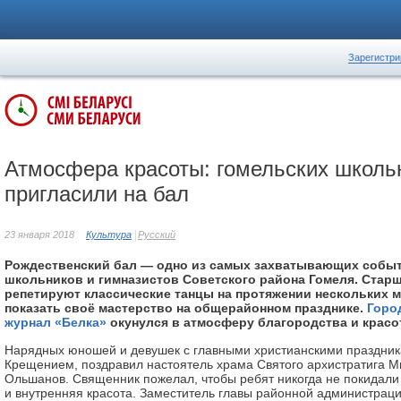
Зарегистри
Атмосфера красоты: гомельских школь
пригласили на бал
23 января 2018
Культура
Русский
Рождественский бал — одно из самых захватывающих событ
школьников и гимназистов Советского района Гомеля. Стар
репетируют классические танцы на протяжении нескольких 
показать своё мастерство на общерайонном празднике.
Горо
журнал «Белка»
окунулся в атмосферу благородства и красо
Нарядных юношей и девушек с главными христианскими праздник
Крещением, поздравил настоятель храма Святого архистратига М
Ольшанов. Священник пожелал, чтобы ребят никогда не покидали 
и внутренняя красота. Заместитель главы районной администрац