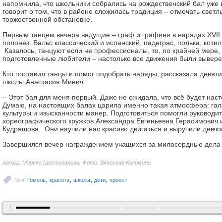
напомнила, что школьники собрались на рождественский бал уже в
говорит о том, что в районе сложилась традиция – отмечать светл
торжественной обстановке.
Первым танцем вечера ведущие – граф и графиня в нарядах XVII
полонез. Вальс классический и испанский, падеграс, полька, коти
Казалось, танцуют если не профессионалы, то, по крайней мере,
подготовленные любители – настолько все движения были вывере
Кто поставил танцы и помог подобрать наряды, рассказала девят
школы Анастасия Минич:
– Этот бал для меня первый. Даже не ожидала, что всё будет нас
Думаю, на настоящих балах царила именно такая атмосфера: гал
культуры и изысканности манер. Подготовиться помогли руководит
хореографического кружков Александра Евгеньевна Герасимович
Кудряшова. Они научили нас красиво двигаться и выручили девчо
Завершился вечер награждением учащихся за милосердные дела в
Автор: Марина Шестопалова. Фото: Вячеслав Коломиец
,
,
,
,
Теги:
Гомель
красота
школы
дети
проект