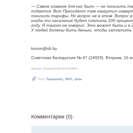
— Самое главное для нас было — не понизить та
подается. Вот Президент там накрутил–наверте
понизили тарифы. Но вопрос не в этом. Вопрос
когда–то население будет платить 100 проценто
году. Я такого не говорил. Это может быть и в 
У людей должны быть деньги, чтобы заплатить 
konon@sb.by
Советская Белоруссия № 47 (24929). Вторник, 15 
Автор: Евгений КОНОНОВИЧ
,
,
Теги:
Лукашенко
ЖКХ
цены
Комментарии (0)