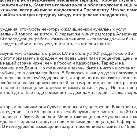
дставить на утверждение реальные тарифы. Рабочая группа с
равительства, Комитета госконтроля и облисполкомов еще р
т указа, который вчера представили Президенту. Что же изме
к найти золотую середину между интересами государства,
бсуждения: стоимость некоторых жилищно–коммунальных услуг
иальный вопрос не в этом. С первых же минут разговора Александ
сей последующей работы коммунальщиков — тарифы должны быть
идеть объем, цену услуги и знать, за что они платят.
ммуналке». Скажем, в странах ЕС на оплату ЖКУ уходит около 15
с этот показатель в среднем не превышает пяти процентов. Цены 
в нашей стране ниже, чем в России и Казахстане. Тарифы на
ермании или Дании. Но физические законы бытия никто не отменял
 убыло, то в другом прибыло. В Беларуси львиную долю нагрузки 
ое перекрестное субсидирование, которое негативно сказывается н
способности наших производителей на внутреннем и внешних рынках
а полное возмещение стоимости коммунальных услуг. Но этот про
кретной дате. Все надо соизмерять с доходами людей. Такова тверд
которым позициям они будут снижены, и существенно. В частности,
оотведение — на 55 процентов, техобслуживание лифта — на 30 пр
 подпишет в ближайшие дни. Министр жилищно–коммунального хоз
ржденные тарифы останутся неизменными до конца года. В феврал
. В итоге уровень возмещения затрат населением снизится с 45 до 