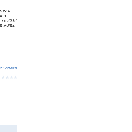
зим и
что
т в 2018
ут жить.
усь сегодня
⋆
⋆
⋆
⋆
⋆
⋆
⋆
⋆
⋆
⋆