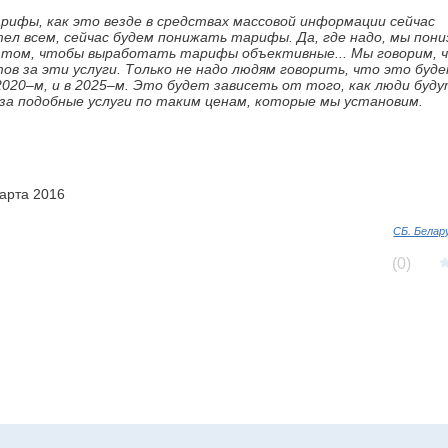
рифы, как это везде в средствах массовой информации сейчас
л всем, сейчас будем понижать тарифы. Да, где надо, мы пони
 в том, чтобы выработать тарифы объективные... Мы говорим, 
в за эти услуги. Только не надо людям говорить, что это буде
2020–м, и в 2025–м. Это будет зависеть от того, как люди буд
за подобные услуги по таким ценам, которые мы установим.
марта 2016
СБ. Белар
(0)