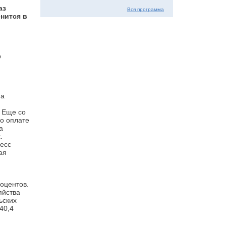
аз
Вся программа
нится в
р
на
. Еще со
по оплате
а
.
цесс
ая
оцентов.
яйства
ьских
40,4