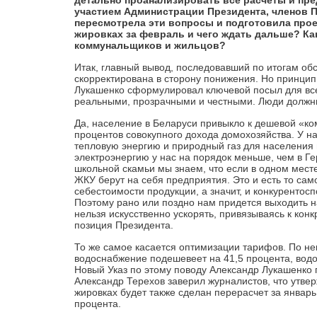
детально проанализировать все расчеты и пре
участием Администрации Президента, членов П
пересмотрела эти вопросы и подготовила проек
жировках за февраль и чего ждать дальше? Ка
коммунальщиков и жильцов?
Итак, главный вывод, последовавший по итогам о
скорректирована в сторону понижения. Но принцип
Лукашенко сформулировал ключевой посыл для в
реальными, прозрачными и честными. Люди должны в
Да, население в Беларуси привыкло к дешевой «ко
процентов совокупного дохода домохозяйства. У на
тепловую энергию и природный газ для населения 
электроэнергию у нас на порядок меньше, чем в Г
школьной скамьи мы знаем, что если в одном месте
ЖКУ берут на себя предприятия. Это и есть то сам
себестоимости продукции, а значит, и конкуренто
Поэтому рано или поздно нам придется выходить н
нельзя искусственно ускорять, привязываясь к кон
позиция Президента.
То же самое касается оптимизации тарифов. По не
водоснабжение подешевеет на 41,5 процента, вод
Новый Указ по этому поводу Александр Лукашенко
Александр Терехов заверил журналистов, что утве
жировках будет также сделан перерасчет за январь
процента.