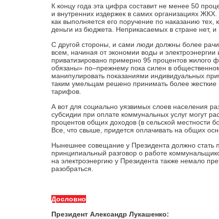
К концу года эта цифра составит не менее 50 проц
и внутренних издержек в самих организациях ЖКХ.
как выполняется его поручение по наказанию тех,
деньги из бюджета. Неприкасаемых в стране нет, и 
С другой стороны, и сами люди должны более рачи
всем, начиная от экономии воды и электроэнергии
приватизировано примерно 95 процентов жилого фо
обязаны» по–прежнему пока силен в общественном
манипулировать показаниями индивидуальных приб
таким умельцам решено принимать более жесткие ме
тарифов.
А вот для социально уязвимых слоев населения 
субсидии при оплате коммунальных услуг могут ра
процентов общих доходов (в сельской местности бо
Все, что свыше, придется оплачивать на общих осн
Нынешнее совещание у Президента должно стать п
принципиальный разговор о работе коммунальщико
на электроэнергию у Президента также немало пре
разобраться.
Дословно
Президент Александр Лукашенко: