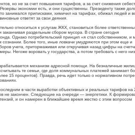
ентов, но не за счет повышения тарифов, а за счет снижения себес
 Резервы экономии есть, и они существенны. Президенту также дол
 кто занимался приписками, химичил на тарифах, обижал людей и в
виновные ответят за свои деяния.
тельно относиться к услугам ЖКХ, становиться более ответственн
 и заканчивая раздельным сбором мусора. В стране сегодня
нда. Однако потребительский принцип «я стал собственником, и 
 сознании. Более того, иные ловкачи умудряются при этом еще и
оров учета, притормаживая или откручивая назад цифры на счетчи
ры. Негоже воровать у государства, а потом требовать с него низ
разрабатывается механизм адресной помощи. На безналичные жил
ссчитывать те семьи, где доля коммунальных платежей занимает б
лее 15 процентов). Правда, речь идет только о нормативном потр
ованиях.
оследним в части выработки объективных и реальных тарифов на 
в не закончен. Следующие на очереди — энергетики. К формиров
тензий, и он намерен в ближайшее время жестко с этим вопросом