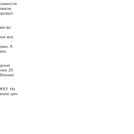
тоимости
ожили,
оровал
ыми во
мне все
ках. К
ких
ищные
олее 20
еблении.
ЖКУ. Но
анию цен