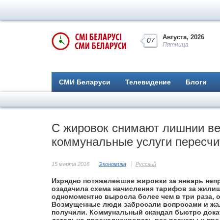
Августа, 2026
07
Пятница
СМИ Беларуси
Телевидение
Блоги
С жировок снимают лишнии ве
коммунальные услуги пересчи
15 марта 2016
Экономика
Русский
Изрядно потяжелевшие жировки за январь непр
озадачила схема начисления тарифов за жилищ
одномоментно выросла более чем в три раза, 
Возмущенные люди забросали вопросами и жал
получили. Коммунальный скандал быстро дока