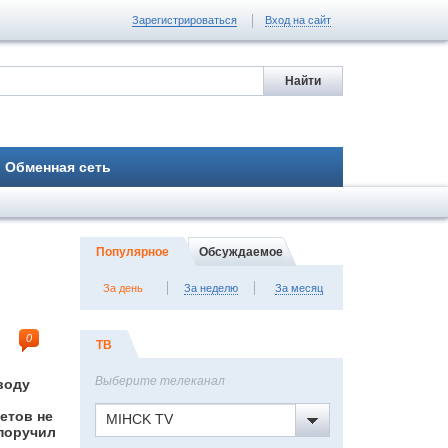
Зарегистрироваться
Вход на сайт
Обменная сеть
Популярное
Обсуждаемое
За день
За неделю
За месяц
0
ТВ
Выберите телеканал
воду
етов не
MIHCK TV
 поручил