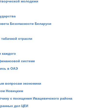
 творческой молодежи
сударства
овета Безопасности Беларуси
 табачной отрасли
и каждого
-финансовой системе
лись в ОАЭ
ным вопросам экономики
гом Новицким
тчину с посещения Ивацевичского района
транных дел ЦЕИ