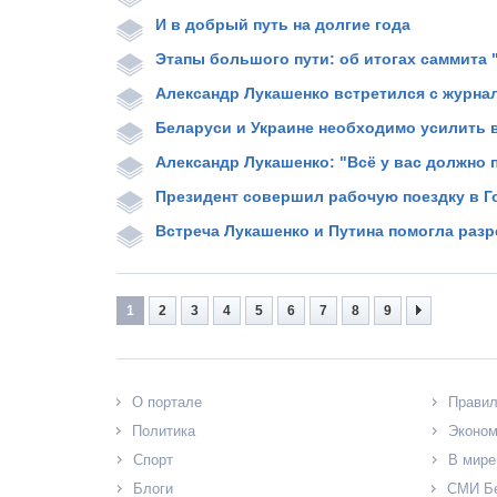
И в добрый путь на долгие года
Этапы большого пути: об итогах саммита "
Александр Лукашенко встретился с журна
Беларуси и Украине необходимо усилить
Александр Лукашенко: "Всё у вас должно 
Президент совершил рабочую поездку в 
Встреча Лукашенко и Путина помогла раз
1
2
3
4
5
6
7
8
9
О портале
Прави
Политика
Эконом
Спорт
В мире
Блоги
СМИ Б