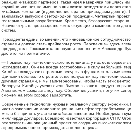
реакции китайских партнеров, такая идея наверняка пришлась им 
случайно или нет, но именно в дни визита резидентами парка ста
китайские компании (в дополнение к ранее пришедшим девяти). Тр
заниматься выпуском светодиодной продукции. Четвертый проект 
геотермальными разработками. Кроме того, белорусская сторона
Huawei открыть производство комплектующих и компонентов для
систем.
Президенты едины во мнении, что инновационное сотрудничеств
странами должно стать драйвером роста. Перспективы здесь впе
председатель Госкомитета по науке и технологиям Александр Шу
достаточно прагматично:
— Помимо научно–технического потенциала, у нас есть серьезн
исследования. Они не всегда востребованы в силу небольшой тер
Китай же вкладывает огромные ресурсы в фундаментальные иссл
Цзиньпин объявил о строительстве полусотни научно–технических
другими странами, и мы заинтересованы, чтобы часть этих центро
Беларуси. Китайцы умеют очень быстро выводить продукт на рыно
А мы можем создавать ноу–хау. Объединив усилия, получим сине
сможем на этом хорошо заработать.
Современные технологии нужны и реальному сектору экономики. Р
идет о завершении модернизации наших нефтеперерабатывающих 
могли бы принять участие китайские инвесторы. Необходимая сум
миллиарда долларов. Всемирно известная корпорация CITIC Gro
реализовать инновационный проект по созданию высокотехнологи
агропромышленного производства полного цикла.