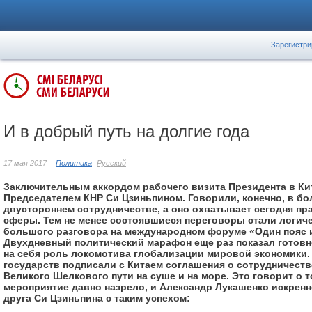
Зарегистри
И в добрый путь на долгие года
17 мая 2017
Политика
Русский
Заключительным аккордом рабочего визита Президента в Кит
Председателем КНР Си Цзиньпином. Говорили, конечно, в бо
двустороннем сотрудничестве, а оно охватывает сегодня пр
сферы. Тем не менее состоявшиеся переговоры стали логи
большого разговора на международном форуме «Один пояс и
Двухдневный политический марафон еще раз показал готовн
на себя роль локомотива глобализации мировой экономики.
государств подписали с Китаем соглашения о сотрудничест
Великого Шелкового пути на суше и на море. Это говорит о т
мероприятие давно назрело, и Александр Лукашенко искренн
друга Си Цзиньпина с таким успехом: