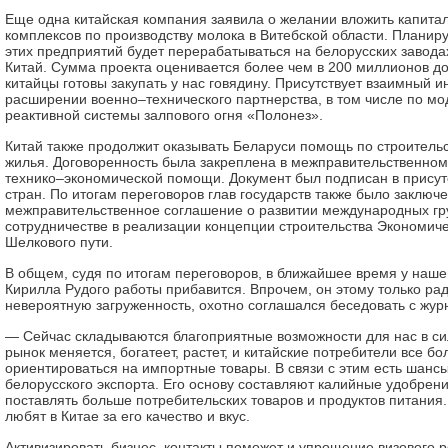
Еще одна китайская компания заявила о желании вложить капитал
комплексов по производству молока в Витебской области. Планиру
этих предприятий будет перерабатываться на белорусских заводах
Китай. Сумма проекта оценивается более чем в 200 миллионов до
китайцы готовы закупать у нас говядину. Присутствует взаимный и
расширении военно–технического партнерства, в том числе по м
реактивной системы залпового огня «Полонез».
Китай также продолжит оказывать Беларуси помощь по строитель
жилья. Договоренность была закреплена в межправительственном
технико–экономической помощи. Документ был подписан в присут
стран. По итогам переговоров глав государств также было заключ
межправительственное соглашение о развитии международных гр
сотрудничестве в реализации концепции строительства Экономиче
Шелкового пути.
В общем, судя по итогам переговоров, в ближайшее время у наше
Кирилла Рудого работы прибавится. Впрочем, он этому только рад
невероятную загруженность, охотно соглашался беседовать с жур
— Сейчас складываются благоприятные возможности для нас в сил
рынок меняется, богатеет, растет, и китайские потребители все б
ориентироваться на импортные товары. В связи с этим есть шансы
белорусского экспорта. Его основу составляют калийные удобрен
поставлять больше потребительских товаров и продуктов питания
любят в Китае за его качество и вкус.
Активизировать бизнес–контакты поможет и упрощение визового