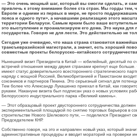
— Это очень мощный шаг, который вы смогли сделать, и са
привлечь к этому внимание более ста стран. Мы горды тем,
Европе и одними из первых в мире, не просто поддержавши
пояса и одного пути», а начавшими реализацию этого масшта
территории Беларуси. Самым ярким было ваше вступительн
это выступление и проанализируем его дома. Это наука для
государства. Говорю не для лести. Это действительно не то
Сегодня уже очевидно, что наша страна становится важнейш
трансъевразийской магистрали, а значит, есть хороший пов
совместные проекты белорусско–китайского сотрудничества
Нынешний визит Президента в Китай — юбилейный, десятый по сч
встречей отношения между двумя странами крепнут еще больше. 
имеют статус доверительного всестороннего стратегического парт
наряду с мощной Россией, Великобританией и Пакистаном входит
союзников и партнеров Пекина. Это серьезный сигнал для потенц
Тем более что Александр Лукашенко приехал в Китай, как говоритс
руками. Накануне визита был подписан указ о новых условиях ра
Белорусского индустриального парка «Великий камень».
— Этот образцовый проект двустороннего сотрудничества должен 
экспериментальной площадкой по снятию торговых барьеров в с
строительстве Нового Шелкового пути, — поделился Президент с
Председателем КНР.
Собственно говоря, на это и направлен новый указ, который знач
административные процедуры и вводит мораторий на проверки ин