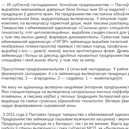
— 45 суб'ектаў гаспадарання. Асноўнае прадпрыемства — Пастаўск
вырабляе міжпакаёвыя дзвярныя блокі больш чым 50-ці мадэляў і 
прадукцыю ў дзясяткі краін. На прадпрыемстве пастаянна абнаўл
матэрыяльная база, мадэрнізуецца вытворчасць. У мінулым годзе 
комплекс па вытворчасці паркетнай дошкі, якая таксама рэалізуецц
Таварыства з абмежаванай адказнасцю «Стыльны дом» спецыяліз
пенапласту, пліт цеплаізаляцыйных, вырабляе сэндвіч-панэлі для 
у тым ліку жылых дамоў, фарміруе домакамплекты. Сумеснае тава
абмежаванай адказнасцю «ГАТЭР» займаецца вырабам палетнай д
неабразных піламатэрыялаў хваёвых і ліставых парод, профільна-
вырабаў з яго — дамоў, лазняў, малых архітэктурных форм. Дрэв
займаецца і больш за дзесяць дробных прыватных прадпрыемстваў
спецыфіка і свой рынак збыту, у тым ліку за мяжу.
Прысутнічае прадпрымальніцтва і ў сельскай гаспадарцы. У раёне
фермерскіх гаспадарак. 4 з іх займаюцца вытворчасцю прадукцыі 
пчалярства, 2 — агародніны, 2 — садавіны, 1 — жывёлагадоўлі.
Не магу не адзначыць вытворча-гандлёвае ўнітарнае прадпрыем
Яно спецыялізуецца на вытворчасці натуральных мясных паўфабры
ялавічыны, а таксама каўбас у лепшых традыцыях беларускай кух
вядзецца па самых сучасных еўрапейскіх тэхналогіях. Вялікую ўв
надае фарміраванню сыравіннай зоны.
З 2011 года ў Паставах працуе таварыства з абмежаванай адказнас
Прадпрыемства займаецца пашывам мужчынскіх касцюмаў і верхн
Прадукцыя рэалізуецца як у Беларусі, так і за яе межамі. Варта а
работу ў сферы вытворчасці і такіх суб'ектаў МСП, як «Вытворча-