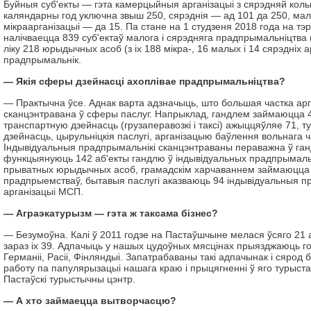
Буйныя суб'екты — гэта камерцыйныя арганізацыі з сярэдняй коль
каляндарны год уключна звыш 250, сярэднія — ад 101 да 250, мал
мікрааргані­зацыі — да 15. Па стане на 1 сту­дзеня 2018 года на т
налічваецца 839 суб'ектаў малога і сярэдняга прадпрымальніцтва
ліку 218 юрыдычных асоб (з іх 188 мікра-, 16 малых і 14 сярэдніх а
прадпрымальнік.
— Якія сферы дзейнасці ахоплівае прадпрымаль­ніцтва?
— Практычна ўсе. Аднак варта адзначыць, што большая частка а
сканцэнтравана ў сферы паслуг. Напрыклад, гандлем займаюцца 4
транспартную дзейнасць (грузаперавозкі і таксі) ажыццяўляе 71, 
дзейнасць, цырульніцкія паслугі, арганізацыю баўлення вольнага ч
Індывідуальныя прадпрымальнікі сканцэнтраваны пераважна ў ган
функцыянуюць 142 аб'екты гандлю ў індывідуальных прадпрымальн
прыватных юрыдычных асоб, грамадскім харчаваннем займаюцца
прадпрыемстваў, бытавыя паслугі аказваюць 94 індывідуальныя пра
арганізацыі МСП.
— Аграэкатурызм — гэта ж таксама бізнес?
— Безумоўна. Калі ў 2011 годзе на Пастаўшчыне мелася ўсяго 21 а
зараз іх 39. Адпачыць у нашых цудоўных мясцінах прыязджаюць го
Германіі, Расіі, Фінляндыі. Запатрабаваны такі адпачынак і сярод 
работу па папулярызацыі нашага краю і прыцягненні ў яго турыстаў
Пастаўскі турыстычны цэнтр.
— А хто займаецца вытворчасцю?