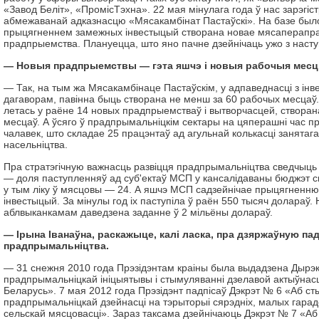
«Завод Беліт», «ПромісТэхна». 22 мая мінулага года ў нас зарэгіс
абмежаванай адказнасцю «Мясакамбінат Пастаўскі». На базе было
прыцягненнем замежных інвестыцый створана новае мясаперапр
прадпрыемства. Плануецца, што яно пачне дзейнічаць ужо з наст
— Новыя прадпрыемствы — гэта яшчэ і новыя рабочыя мес
— Так, на тым жа Мясакамбінаце Пастаўскім, у адпаведнасці з і
дагаворам, павінна быць створана не менш за 60 рабочых месца
летась у раёне 14 новых прадпрыемстваў і вытворчасцей, створа
месцаў. А ўсяго ў прадпрымальніцкім сектары на цяперашні час п
чалавек, што складае 25 працэнтаў ад агульнай колькасці занятаг
насельніцтва.
Пра стратэгічную важнасць развіцця прадпрымальніцтва сведчыць 
— доля паступленняў ад суб'ектаў МСП у кансалідаваны бюджэт с
у тым ліку ў мясцовы — 24. А яшчэ МСП са­дзейнічае прыцягнен
інвестыцый. За мінулы год іх паступіла ў раён 550 тысяч долараў.
аблвыканкамам даведзена заданне ў 2 мільёны долараў.
— Ірына Іванаўна, раскажыце, калі ласка, пра дзяржаўную п
прадпрымальніцтва.
— 31 снежня 2010 года Прэзідэнтам краіны была выдадзена Дырэк
прадпрымальніцкай ініцыятывы і стымуляванні дзелавой актыўнасц
Беларусь». 7 мая 2012 года Прэзідэнт падпісаў Дэкрэт № 6 «Аб с
прадпрымальніцкай дзейнасці на тэрыторыі сярэдніх, малых гарад
сельскай мясцовасці». Зараз таксама дзейнічаюць Дэкрэт № 7 «Аб 