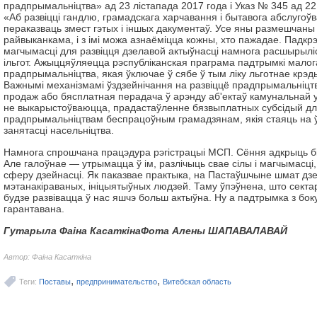
прадпрымальніцтва» ад 23 лістапада 2017 года і Указ № 345 ад 22
«Аб развіцці гандлю, грамадскага харчавання і бытавога абслугоў
пераказваць змест гэтых і іншых дакументаў. Усе яны размешчаны
райвыканкама, і з імі можа азнаёміцца кожны, хто пажадае. Падкрэ
магчымасці для развіцця дзелавой актыўнасці намнога расшырылі
ільгот. Ажыццяўляецца рэспублі­канская праграма падтрымкі малог
прадпрымальніцтва, якая ўключае ў сябе ў тым ліку льготнае крэд
Важнымі механізмамі ўздзейнічання на развіццё прадпрымальніцтв
продаж або бясплатная перадача ў арэнду аб'ектаў камунальнай ул
не выкарыстоўваюцца, прадастаўленне бязвыплатных субсідый дл
прадпрымальніцтвам беспрацоўным грамадзянам, якія стаяць на ў
занятасці насельніцтва.
Намнога спрошчана працэдура рэгістрацыі МСП. Сёння адкрыць біз
Але галоўнае — утрымацца ў ім, разлічыць свае сілы і магчымасці
сферу дзейнасці. Як паказвае практыка, на Пастаўшчыне шмат дз
мэтанакіраваных, ініцыятыўных людзей. Таму ўпэўнена, што сект
будзе развівацца ў нас яшчэ больш актыўна. Ну а падтрымка з бо
гарантавана.
Гутарыла
Фаіна Касаткіна
Фота
Алены ШАПАВАЛАВАЙ
Автор: Фаіна Касаткіна
,
,
Теги:
Поставы
предпринимательство
Витебская область