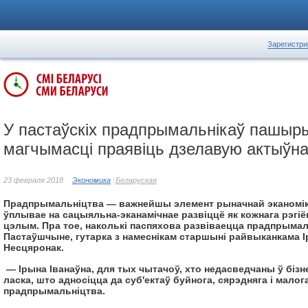
Зарегистри
У пастаўскіх прадпрымальнікаў пашыр
магчымасці праявіць дзелавую актыўн
23 февраля 2018
Экономика
Беларуская
Прадпрымальніцтва — важнейшы элемент рыначнай эканомік
ўплывае на сацыяльна-эканамічнае развіццё як кожнага рэгіёна
цэлым. Пра тое, наколькі паспяхова развіваецца прадпрымаль
Пастаўшчыне, гутарка з намеснікам старшыні райвыканкама І
Несцяронак.
— Ірына Іванаўна, для тых чытачоў, хто недасведчаны ў бізне
ласка, што адносіцца да суб'ектаў буйнога, сярэдняга і малог
прадпрымальніцтва.