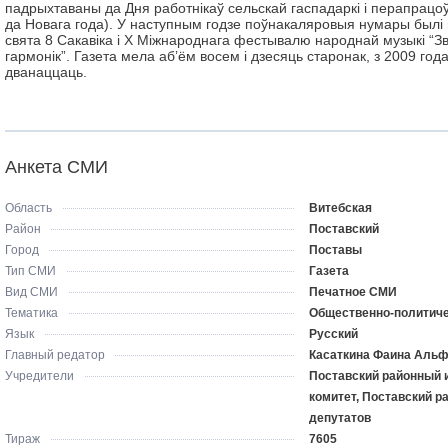
падрыхтаваны да Дня работнікаў сельскай гаспадаркі і перапрацо
да Новага года). У наступным годзе поўнакаляровыя нумары былі
свята 8 Сакавіка і Х Міжнароднага фестывалю народнай музыкі “З
гармонік”. Газета мела аб’ём восем і дзесяць старонак, з 2009 год
дванаццаць.
Анкета СМИ
Область
Витебская
Район
Поставский
Город
Поставы
Тип СМИ
Газета
Вид СМИ
Печатное СМИ
Тематика
Общественно-политич
Язык
Русский
Главный редатор
Касаткина Фаина Аль
Учредители
Поставский районный
комитет, Поставский р
депутатов
Тираж
7605