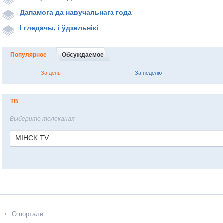
Дапамога да навучальнага года
І гледачы, і ўдзельнікі
Популярное
Обсуждаемое
За день
За неделю
ТВ
Выберите телеканал
MIHCK TV
О портале