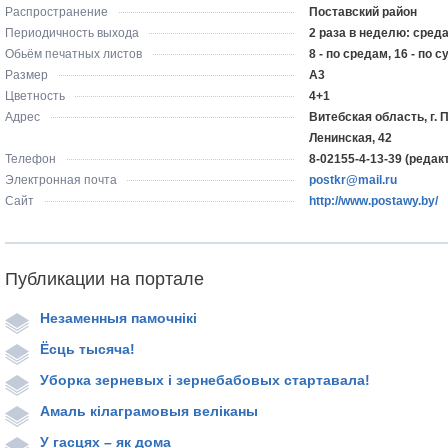
Распространение
Поставский район
Периодичность выхода
2 раза в неделю: среда
Обьём печатных листов
8 - по средам, 16 - по 
Размер
А3
Цветность
4+1
Адрес
Витебская область, г. 
Ленинская, 42
Телефон
8-02155-4-13-39 (редак
Электронная почта
postkr@mail.ru
Сайт
http://www.postawy.by/
Публикации на портале
Незаменныя памочнікі
Ёсць тысяча!
Уборка зерневых і зернебабовых стартавала!
Амаль кілаграмовыя веліканы
У гасцях – як дома