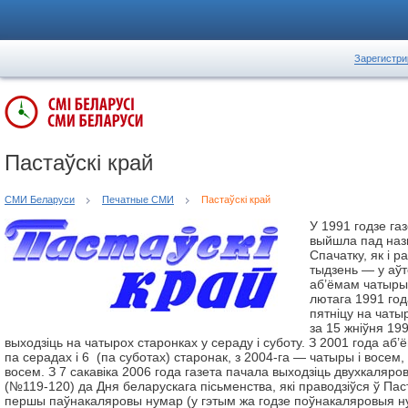
Зарегистри
Пастаўскі край
СМИ Беларуси
Печатные СМИ
Пастаўскі край
У 1991 годзе г
выйшла пад назв
Спачатку, як і р
тыдзень — у аўт
аб’ёмам чатыры
лютага 1991 год
пятніцу на чаты
за 15 жніўня 19
выходзіць на чатырох старонках у сераду і суботу. З 2001 года а
па серадах і 6 (па суботах) старонак, з 2004-га — чатыры і восем,
восем. З 7 сакавіка 2006 года газета пачала выходзіць двухкаляров
(№119-120) да Дня беларускага пісьменства, які праводзіўся ў Пас
першы паўнакаляровы нумар (у гэтым жа годзе поўнакаляровыя н