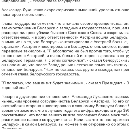
направлении", - сказал глава государства.
Александр Лукашенко охарактеризовал нынешний уровень отноше
некоторое потепление.
Глава государства отметил, что в начале своего президентства, а
взаимоотношения Беларуси с западными государствами, пришел к
распределил республики бывшего Советского Союза и закрепил з
ответственных, и в зону ответственности Австрии вошла Беларусь
внимание на то, что Беларусь контактировала с Австрией больше,
странами, Австрия инвестировала в Беларусь очень многое, прив
передовые технологии. "Я абсолютно не был против того, чтобы 
отношения с Австрией, и очень большой интерес выражала в сотр
Беларусью Германия. Я с этим согласился", - сказал белорусский 
он напомнил, что после Запад решил несколько поменять тактику 
отношении Беларуси. "Нам не оставалось другого выхода, как прин
отметил глава белорусского государства.
"Я полагаю, что ваш визит будет значимым, - сказал Президент. - 
хороший знак".
Говоря о двусторонних отношениях, Александр Лукашенко вырази
нынешним уровнем сотрудничества Беларуси и Австрии. По его сл
австрийская сторона инвестировала в экономику Беларуси более $
время он заметил, что в лучшие годы эта цифра доходила и до $9
рассчитываю, что после вашего визита последуют более масштаб
расширению нашего сотрудничества. Если вас что-то насторажив
Беларуси, в самой Беларуси, вы можете мне откровенно об этом ск
Президент.