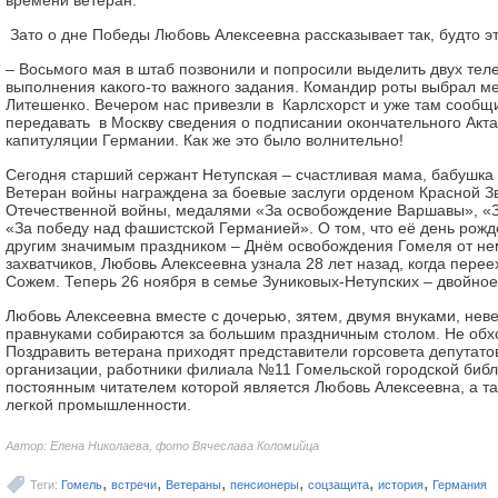
времени ветеран.
Зато о дне Победы Любовь Алексеевна рассказывает так, будто эт
– Восьмого мая в штаб позвонили и попросили выделить двух тел
выполнения какого-то важного задания. Командир роты выбрал м
Литешенко. Вечером нас привезли в Карлсхорст и уже там сообщ
передавать в Москву сведения о подписании окончательного Акта
капитуляции Германии. Как же это было волнительно!
Сегодня старший сержант Нетупская – счастливая мама, бабушка
Ветеран войны награждена за боевые заслуги орденом Красной З
Отечественной войны, медалями «За освобождение Варшавы», «З
«За победу над фашистской Германией». О том, что её день рожд
другим значимым праздником – Днём освобождения Гомеля от н
захватчиков, Любовь Алексеевна узнала 28 лет назад, когда перее
Сожем. Теперь 26 ноября в семье Зуниковых-Нетупских – двойное
Любовь Алексеевна вместе с дочерью, зятем, двумя внуками, нев
правнуками собираются за большим праздничным столом. Не обход
Поздравить ветерана приходят представители горсовета депутато
организации, работники филиала №11 Гомельской городской библ
постоянным читателем которой является Любовь Алексеевна, а т
легкой промышленности.
Автор: Елена Николаева, фото Вячеслава Коломийца
,
,
,
,
,
,
Теги:
Гомель
встречи
Ветераны
пенсионеры
соцзащита
история
Германия