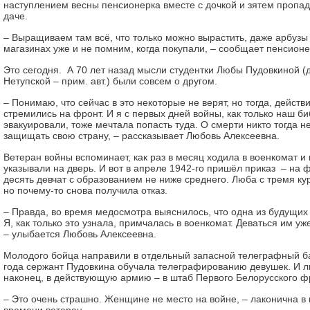
наступлением весны пенсионерка вместе с дочкой и зятем пропад
даче.
– Выращиваем там всё, что только можно вырастить, даже арбузы
магазинах уже и не помним, когда покупали, – сообщает пенсионе
Это сегодня. А 70 лет назад мысли студентки Любы Пудовкиной 
Нетупской – прим. авт.) были совсем о другом.
– Понимаю, что сейчас в это некоторые не верят, но тогда, действ
стремились на фронт. И я с первых дней войны, как только наш б
эвакуировали, тоже мечтала попасть туда. О смерти никто тогда н
защищать свою страну, – рассказывает Любовь Алексеевна.
Ветеран войны вспоминает, как раз в месяц ходила в военкомат и
указывали на дверь. И вот в апреле 1942-го пришёл приказ – на 
десять девчат с образованием не ниже среднего. Люба с тремя ку
но почему-то снова получила отказ.
– Правда, во время медосмотра выяснилось, что одна из будущих
Я, как только это узнала, примчалась в военкомат. Деваться им уж
– улыбается Любовь Алексеевна.
Молодого бойца направили в отдельный запасной телеграфный ба
года сержант Пудовкина обучала телеграфированию девушек. И л
наконец, в действующую армию – в штаб Первого Белорусского ф
– Это очень страшно. Женщине не место на войне, – лаконична в