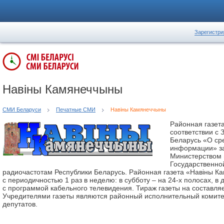
Зарегистри
Навіны Камянеччыны
СМИ Беларуси
Печатные СМИ
Навіны Камянеччыны
Районная газет
соответствии с 
Беларусь «О ср
информации» з
Министерством
Государственно
радиочастотам Республики Беларусь. Районная газета «Навіны К
с периодичностью 1 раз в неделю: в субботу – на 24-х полосах, в
с программой кабельного телевидения. Тираж газеты на составля
Учредителями газеты являются районный исполнительный комите
депутатов.