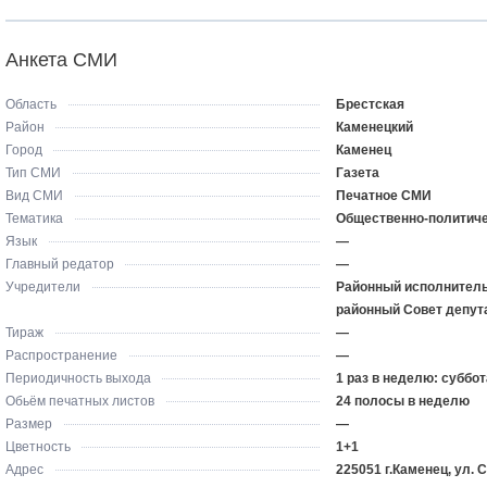
Анкета СМИ
Область
Брестская
Район
Каменецкий
Город
Каменец
Тип СМИ
Газета
Вид СМИ
Печатное СМИ
Тематика
Общественно-политич
Язык
—
Главный редатор
—
Учредители
Районный исполнитель
районный Совет депут
Тираж
—
Распространение
—
Периодичность выхода
1 раз в неделю: суббот
Обьём печатных листов
24 полосы в неделю
Размер
—
Цветность
1+1
Адрес
225051 г.Каменец, ул. 