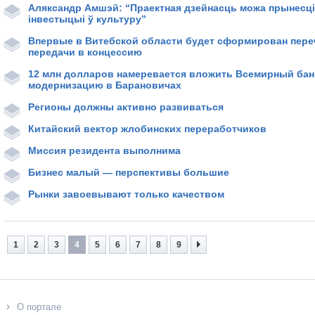
Аляксандр Амшэй: “Праектная дзейнасць можа прынесці
інвестыцыі ў культуру”
Впервые в Витебской области будет сформирован пере
передачи в концессию
12 млн долларов намеревается вложить Всемирный банк
модернизацию в Барановичах
Регионы должны активно развиваться
Китайский вектор жлобинских переработчиков
Миссия резидента выполнима
Бизнес малый — перспективы большие
Рынки завоевывают только качеством
1
2
3
4
5
6
7
8
9
О портале