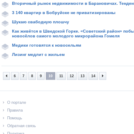
Вторичный рынок недвижимости в Барановичах. Тенден
3 140 квартир в Бобруйске не приватизированы
Шукаю свабодную плошчу
Как живётся в Шведской Горке. «Советский район» побы
новосёлов самого молодого микрорайона Гомеля
Медики готовятся к новосельям
Лизинг медлит с жильем
6
7
8
9
10
11
12
13
14
О портале
Правила
Помощь
Обратная связь
Политика