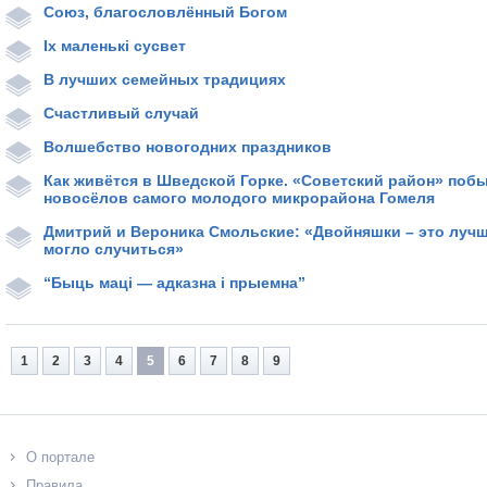
Союз, благословлённый Богом
Іх маленькі сусвет
В лучших семейных традициях
Счастливый случай
Волшебство новогодних праздников
Как живётся в Шведской Горке. «Советский район» побы
новосёлов самого молодого микрорайона Гомеля
Дмитрий и Вероника Смольские: «Двойняшки – это лучше
могло случиться»
“Быць маці — адказна і прыемна”
1
2
3
4
5
6
7
8
9
О портале
Правила