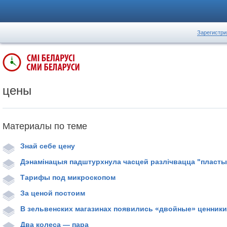
Зарегистри
цены
Материалы по теме
Знай себе цену
Дэнамінацыя падштурхнула часцей разлічвацца "пласты
Тарифы под микроскопом
За ценой постоим
В зельвенских магазинах появились «двойные» ценники
Два колеса — пара