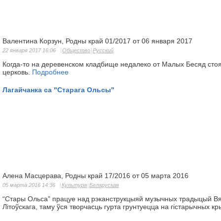
Валентина Корзун, Родны край 01/2017 от 06 января 2017
22 января 2017 16:06
Общество
Русский
Когда-то на деревенском кладбище недалеко от Малых Бесяд сто
церковь.
Подробнее
Лагайчанка са "Старага Ольсы"
Алена Масцерава, Родны край 17/2016 от 05 марта 2016
05 марта 2016 14:36
Культура
Беларуская
“Стары Ольса” працуе над рэканструкцыяй музычных традыцый Вял
Літоўскага, таму ўся творчасць гурта грунтуецца на гістарычных к