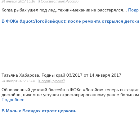
24 января 2017 15:16
Происшествия
Русский
Когда рыбак ушел под лед, техник-механик не расстерялся...
Подр
В ФОКе &quot;Логойск&quot; после ремонта открылся детск
Татьяна Хабарова, Родны край 03/2017 от 14 января 2017
24 января 2017 15:08
Спорт
Русский
Обновленный детский бассейн в ФОКе «Логойск» теперь выглядит
достойно, ничем не уступая отреставрированному ранее большом
Подробнее
В Малых Бесядах строят церковь