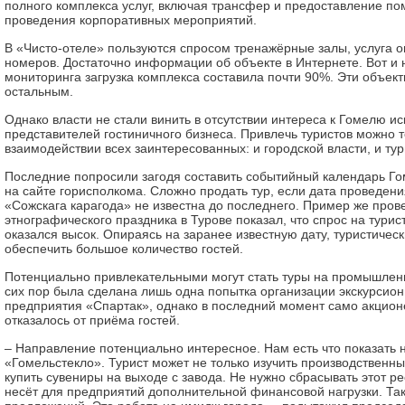
полного комплекса услуг, включая трансфер и предоставление п
проведения корпоративных мероприятий.
В «Чисто-отеле» пользуются спросом тренажёрные залы, услуга 
номеров. Достаточно информации об объекте в Интернете. Вот и
мониторинга загрузка комплекса составила почти 90%. Эти объек
остальным.
Однако власти не стали винить в отсутствии интереса к Гомелю и
представителей гостиничного бизнеса. Привлечь туристов можно 
взаимодействии всех заинтересованных: и городской власти, и ту
Последние попросили загодя составить событийный календарь Го
на сайте горисполкома. Сложно продать тур, если дата проведен
«Сожскага карагода» не известна до последнего. Пример же пров
этнографического праздника в Турове показал, что спрос на турис
оказался высок. Опираясь на заранее известную дату, туристиче
обеспечить большое количество гостей.
Потенциально привлекательными могут стать туры на промышлен
сих пор была сделана лишь одна попытка организации экскурсио
предприятия «Спартак», однако в последний момент само акцио
отказалось от приёма гостей.
– Направление потенциально интересное. Нам есть что показать 
«Гомельстекло». Турист может не только изучить производственны
купить сувениры на выходе с завода. Не нужно сбрасывать этот ре
несёт для предприятий дополнительной финансовой нагрузки. Так