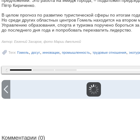
предложений. Это работа на имидж города, – подытожил председ
Пётр Кириченко.
В целом прогноз по развитию туристической сферы по итогам года
Но среди других областных центров Гомель находится на втором 
Управлению образования, спорта и туризма поручено бороться за
до последнего дня года и попробовать перехватить лидерство.
Автор: Евгений Захаров, фото Марии Амелиной
,
,
,
,
,
Теги:
Гомель
досуг
инновации
промышленность
трудовые отношения
экотур
Комментарии (0)