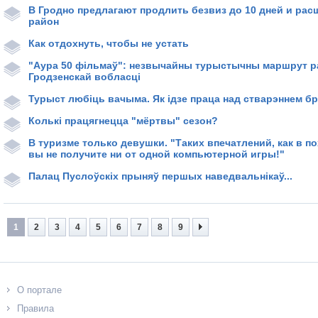
В Гродно предлагают продлить безвиз до 10 дней и рас
район
Как отдохнуть, чтобы не устать
"Аура 50 фiльмаў": незвычайны турыстычны маршрут р
Гродзенскай вобласці
Турыст любіць вачыма. Як ідзе праца над стварэннем б
Колькі працягнецца "мёртвы" сезон?
В туризме только девушки. "Таких впечатлений, как в п
вы не получите ни от одной компьютерной игры!"
Палац Пуслоўскіх прыняў першых наведвальнікаў...
1
2
3
4
5
6
7
8
9
О портале
Правила