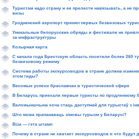
Туристам надо страну и ее прелести навязывать, а не пр
визы
Гродненский аэропорт принял первых безвизовых тури
Уникальные белорусские обряды и фестивали не привле
за инфраструктуры
Козырная карта
С начала года Брестскую область посетили более 260 т
безвизовому режиму
Система работы экскурсоводов в стране должна измени
этом гиды?
Весомые успехи браславчан в туристической сфере
В Беларусь приехали первые туристы по продленному 
Валожыншчына хоча стаць даступнай для турыстаў з ін
Што можа прапанаваць зімовы турызм у Беларусі?
Віза — гэта штамп
Почему в стране не хватает экскурсоводов и что будут 