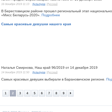
16 декабря 2019 11:13
Культура
Русский
В Берестовицком районе прошел региональный этап национальног
«Мисс Беларусь-2020».
Подробнее
Самые красивые девушки нашего края
Наталья Смирнова, Наш край 96/2019 от 14 декабря 2019
14 декабря 2019 11:50
Культура
Русский
Самых красивых девушек выбирали в Барановичском регионе.
По
1
2
3
4
5
6
7
8
9