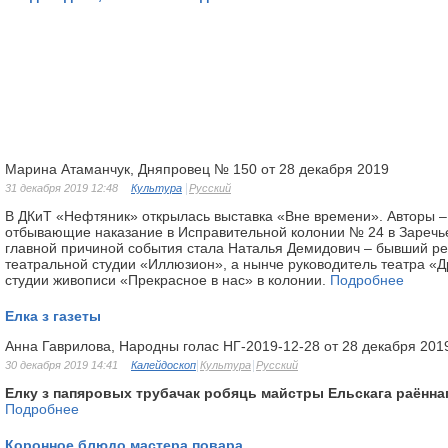
Марина Атаманчук, Дняпровец № 150 от 28 декабря 2019
31 декабря 2019 12:48
Культура
Русский
В ДКиТ «Нефтяник» открылась выставка «Вне времени». Авторы 
отбывающие наказание в Исправительной колонии № 24 в Заречье
главной причиной события стала Наталья Демидович – бывший р
театральной студии «Иллюзион», а нынче руководитель театра «Д
студии живописи «Прекрасное в нас» в колонии.
Подробнее
Елка з газеты
Анна Гаврилова, Народны голас НГ-2019-12-28 от 28 декабря 201
30 декабря 2019 14:41
Калейдоскоп
Культура
Русский
Елку з папяровых трубачак робяць майстры Ельскага раённаг
Подробнее
Коронное блюдо мастера повара