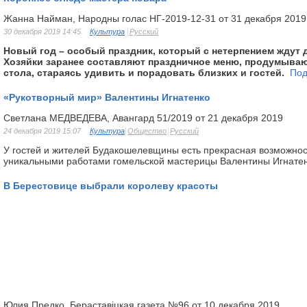
Жанна Найман, Народны голас НГ-2019-12-31 от 31 декабря 2019
30 декабря 2019 14:45
Культура
Русский
Новый год – особый праздник, который с нетерпением ждут 
Хозяйки заранее составляют праздничное меню, продумыва
стола, стараясь удивить и порадовать близких и гостей.
Под
«Рукотворный мир» Валентины Игнатенко
Светлана МЕДВЕДЕВА, Авангард 51/2019 от 21 декабря 2019
24 декабря 2019 15:07
Культура
Общество
Русский
У гостей и жителей Будакошелевщины есть прекрасная возможнос
уникальными работами гомельской мастерицы Валентины Игнате
В Берестовице выбрали королеву красоты
Юлия Предко, Бераставіцкая газета №96 от 10 декабря 2019