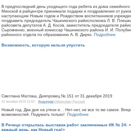
В предпоследний день уходящего года ребята из дома семейного 
Минской в райцентре принимали подарки и поздравления от руков
наступающим Новым годом и Рождеством воспитанников учрежде
поздравить председатель Чашникского райисполкома Л. В. Плешк
райсовета депутатов А. Д. Косов, заместитель председателя райи
Сыровченко, военный комиссар Чашникского района И. И. Полуби
районного отдела по образованию А. В. Дирко.
Подробнее
Возможность, которую нельзя упустить
Светлана Матлаш, Дняпровец № 151 от 31 декабря 2019
31 декабря 2019 12:53
Культура
Общество
Русский
Новый год. Два дня на утехи и… Нет-нет, не все то же самое. Впе
возможностей. Подумать только!
Подробнее
В Речице открылась выставка работ заключенных ИК № 24: «
каждый день, как Новый год!»