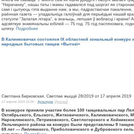
“Нарачанку”, нашы таты і мамы гадаваліся пад шоргат яе старонак
самі і цытуюць гэта выданне нам, а мы, падрастаючае пакаленне
раённая газета — уладальніца галоўнай для перыёдыкі нашай кр
статуэткі “Залатая літара”, а значыць, лепшая ў вобласці і краіне! 
адсвяткуе знамянальны юбілей — 75 год. 75 год паспяховага, год
шляху.
Подробнее
В Калинковичах состоялся ІХ областной зональный конкурc
народных бытовых танцев «Вытокі»
Светлана Бирковская, Светлае жыццё 28/2019 от 17 апреля 2019
17 апреля 2019 15:09
Культура
Русский
В конкурсе приняли участие более 100 танцевальных пар Ле
Октябрьского, Ельского, Житковичского, Калинковичского, 
Наровлянского, Петриковского, Светлогорского и Хойникско
Лельчицкого района на конкурс были представлены 9 танцев
69 лет — Липлянского, Приболовичского и Дубровского сел