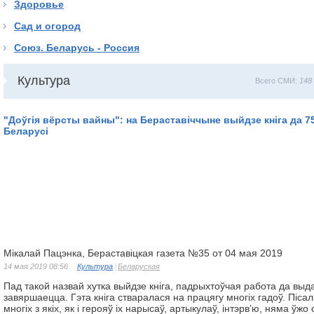
Здоровье
Сад и огород
Союз. Беларусь - Россия
Культура
Всего СМИ:
148
"Доўгія вёрсты вайны": на Бераставіччыне выйдзе кніга да 
Беларусі
Мікалай Пацэнка, Бераставіцкая газета №35 от 04 мая 2019
14 мая 2019 08:56
Культура
Беларуская
Пад такой назвай хутка вый­дзе кніга, падрыхтоўчая работа да выд
завяршаецца. Гэта кніга стваралася на працягу многіх гадоў. Пісал
многіх з якіх, як і герояў іх нарысаў, артыкулаў, інтэрв’ю, няма ўжо 