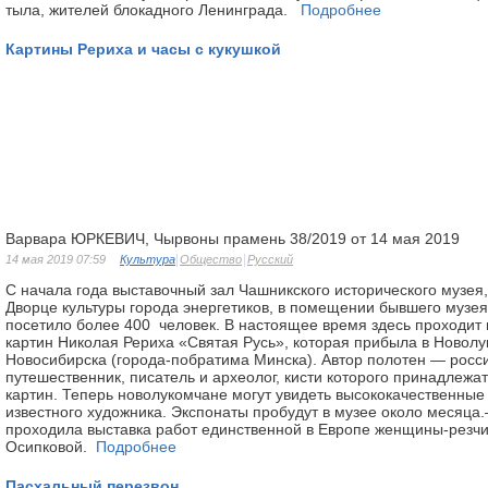
тыла, жителей блокадного Ленинграда.
Подробнее
Картины Рериха и часы с кукушкой
Варвара ЮРКЕВИЧ, Чырвоны прамень 38/2019 от 14 мая 2019
14 мая 2019 07:59
Культура
Общество
Русский
С начала года выставочный зал Чашникского исторического музея
Дворце культуры города энергетиков, в помещении бывшего музе
посетило более 400 человек. В настоящее время здесь проходит
картин Николая Рериха «Святая Русь», которая прибыла в Новолу
Новосибирска (города-побратима Минска). Автор полотен — росс
путешественник, писатель и археолог, кисти которого принадлежа
картин. Теперь новолукомчане могут увидеть высококачественные
известного художника. Экспонаты пробудут в музее около месяца
проходила выставка работ единственной в Европе женщины-резчи
Осипковой.
Подробнее
Пасхальный перезвон