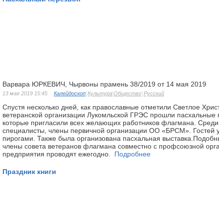
Варвара ЮРКЕВИЧ, Чырвоны прамень 38/2019 от 14 мая 2019
13 мая 2019 15:45
Калейдоскоп
Культура
Общество
Русский
Спустя несколько дней, как православные отметили Светлое Хрис
ветеранской организации Лукомльской ГРЭС прошли пасхальные 
которые пригласили всех желающих работников флагмана. Сред
специалисты, члены первичной организации ОО «БРСМ». Гостей 
пирогами. Также была организована пасхальная выставка.Подоб
члены совета ветеранов флагмана совместно с профсоюзной орг
предприятия проводят ежегодно.
Подробнее
Праздник книги