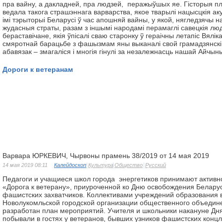
пра вайну, а дакладней, пра людзей, перажыўшых яе. Гісторыя п
ведала такога страшэннага варварства, якое тварылі нацысцкія а
імі тэрыторыі Беларусі ў час апошняй вайны, у якой, нягледзячы н
жудасныя страты, ра­зам з іншымі народамі перамаглі савецкія людз
бераставічане, якія ўпісалі сваю старонку ў гераічны летапіс Вялі
смяротнай барацьбе з фашызмам яны выканалі свой грамадзянскі
абавязак – змагаліся і многія гінулі за незалежнасць нашай Айчын
Дороги к ветеранам
Варвара ЮРКЕВИЧ, Чырвоны прамень 38/2019 от 14 мая 2019
14 мая 2019 08:11
Калейдоскоп
Культура
Общество
Русский
Педагоги и учащиеся школ города энергетиков принимают активно
«Дорога к ветерану», приуроченной ко Дню освобождения Беларус
фашистских захватчиков. Коллективами учреждений образования 
Новолукомльской городской организации общественного объедин
разработан план мероприятий. Учителя и школьники накануне Д
побывали в гостях у ветеранов, бывших узников фашистских конц