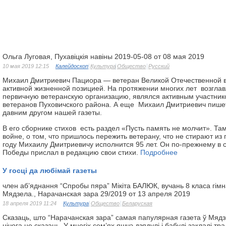
Ольга Луговая, Пухавіцкія навіны 2019-05-08 от 08 мая 2019
10 мая 2019 12:15
Калейдоскоп
Культура
Общество
Русский
Михаил Дмитриевич Пациора — ветеран Великой Отечественной в
активной жизненной позицией. На протяжении многих лет возгл
первичную ветеранскую организацию, являлся активным участник
ветеранов Пуховичского района. А еще Михаил Дмитриевич пишет
давним другом нашей газеты.
В его сборнике стихов есть раздел «Пусть память не молчит». Та
войне, о том, что пришлось пережить ветерану, что не стирают из 
году Михаилу Дмитриевичу исполнится 95 лет. Он по-прежнему в 
Победы прислал в редакцию свои стихи.
Подробнее
У госці да любімай газеты
член аб’яднання “Спробы пяра” Мікіта БАЛЮК, вучань 8 класа гімназ
Мядзела., Нарачанская зара 29/2019 от 13 апреля 2019
18 апреля 2019 11:24
Культура
Общество
Беларуская
Сказаць, што “Нарачанская зара” самая папулярная газета ў Мяд
нічога не сказаць. У многіх сем’ях яшчэ дзядулі і бабулі заклалі т