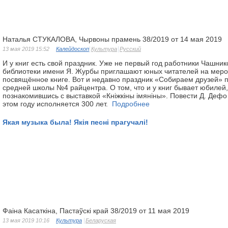
Наталья СТУКАЛОВА, Чырвоны прамень 38/2019 от 14 мая 2019
13 мая 2019 15:52
Калейдоскоп
Культура
Русский
И у книг есть свой праздник. Уже не первый год работники Чашник
библиотеки имени Я. Журбы приглашают юных читателей на меро
посвящённое книге. Вот и недавно праздник «Собираем друзей» 
средней школы №4 райцентра. О том, что и у книг бывает юбилей,
познакомившись с выставкой «Кніжкіны імяніны». Повести Д. Дефо
этом году исполняется 300 лет.
Подробнее
Якая музыка была! Якія песні прагучалі!
Фаіна Касаткіна, Пастаўскі край 38/2019 от 11 мая 2019
13 мая 2019 10:16
Культура
Беларуская