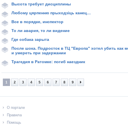
Высота требует дисциплины
Любому цярпенню прыходзіць канец…
Все в порядке, инспектор
То ли авария, то ли видение
Где собака зарыта
После шока. Подросток в ТЦ "Европа" хотел убить как
и умереть при задержании
Трагедия в Ратомке: погиб наездник
1
2
3
4
5
6
7
8
9
О портале
Правила
Помощь