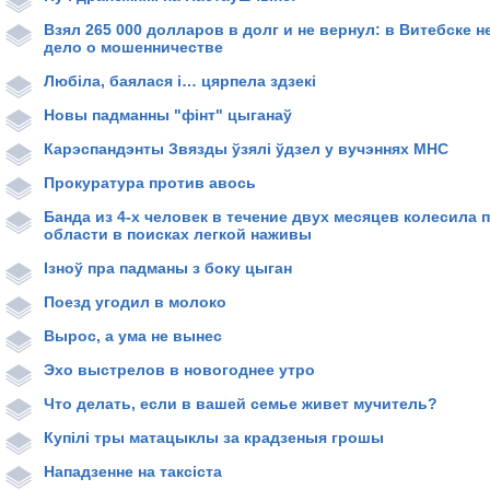
Взял 265 000 долларов в долг и не вернул: в Витебске н
дело о мошенничестве
Любіла, баялася і… цярпела здзекі
Новы падманны "фінт" цыганаў
Карэспандэнты Звязды ўзялі ўдзел у вучэннях МНС
Прокуратура против авось
Банда из 4-х человек в течение двух месяцев колесила
области в поисках легкой наживы
Ізноў пра падманы з боку цыган
Поезд угодил в молоко
Вырос, а ума не вынес
Эхо выстрелов в новогоднее утро
Что делать, если в вашей семье живет мучитель?
Купілі тры матацыклы за крадзеныя грошы
Нападзенне на таксіста