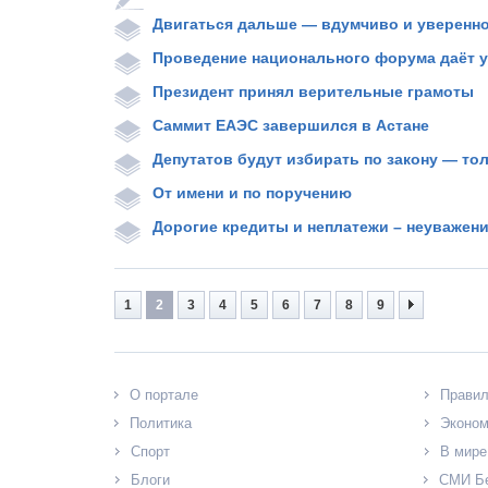
Двигаться дальше — вдумчиво и уверенн
Проведение национального форума даёт у
Президент принял верительные грамоты
Саммит ЕАЭС завершился в Астане
Депутатов будут избирать по закону — тол
От имени и по поручению
Дорогие кредиты и неплатежи – неуважени
1
2
3
4
5
6
7
8
9
О портале
Прави
Политика
Эконом
Спорт
В мире
Блоги
СМИ Б