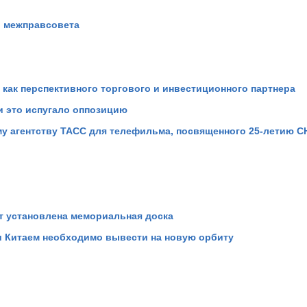
о межправсовета
как перспективного торгового и инвестиционного партнера
 это испугало оппозицию
 агентству ТАСС для телефильма, посвященного 25-летию С
установлена ме­мор­иа­ль­ная доска
и Китаем необходимо вывести на новую орбиту