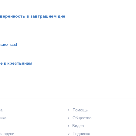
о
веренность в завтрашнем дне
ько так!
е к крестьянам
ла
Помощь
ика
Общество
Видео
еларуси
Подписка