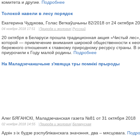
комитета и другие.
Подробнее
Толокой навели в лесу порядок
Екатерина Чудукова, Голас Веткаўшчыны 82/2018 от 24 октября 2
04 ноября 2018 17:51
Природа и экология
Русский
20 октября в Беларуси прошла традиционная акция «Чистый лес»
которой — привлечение внимания широкой общественности к не
бережного отношения к главному природному ресурсу страны. В э
приурочили к Году малой родины.
Подробнее
На Маладзечаншчыне з'явяцца тры помнікі прыроды
Алег БЯГАНСКІ, Маладзечанская газета №81 от 31 октября 2018
02 ноября 2018 14:55
Природа и экология
Беларуская
Адзін з іх будзе рэспубліканскага значэння, два – мясцовага.
Подр