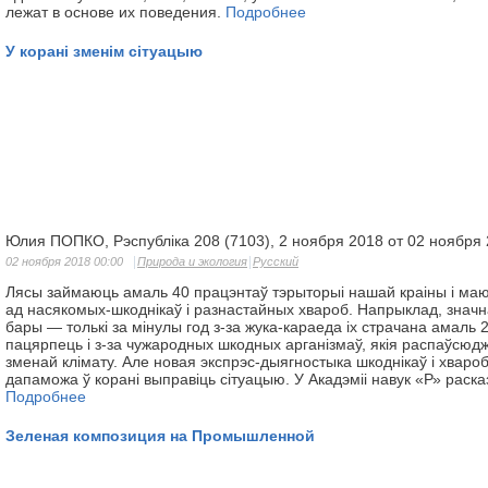
лежат в основе их поведения.
Подробнее
У корані зменім сітуацыю
Юлия ПОПКО, Рэспубліка 208 (7103), 2 ноября 2018 от 02 ноября
02 ноября 2018 00:00
Природа и экология
Русский
Лясы займаюць амаль 40 працэнтаў тэрыторыі нашай краіны і маю
ад насякомых-шкоднікаў і разнастайных хвароб. Напрыклад, знач
бары — толькі за мінулы год з-за жука-караеда іх страчана амаль 2
пацярпець і з-за чужародных шкодных арганізмаў, якія распаўсюд
зменай клімату. Але новая экспрэс-дыягностыка шкоднікаў і хвар
дапаможа ў корані выправіць сітуацыю. У Акадэміі навук «Р» раска
Подробнее
Зеленая композиция на Промышленной