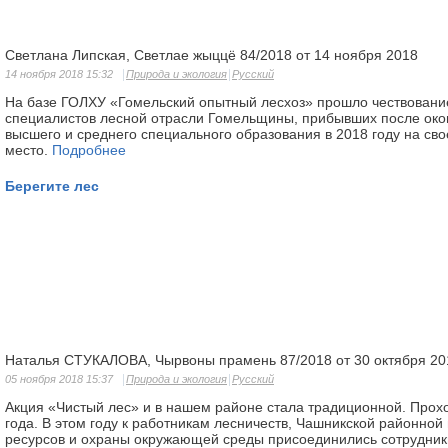
Светлана Липская, Светлае жыццё 84/2018 от 14 ноября 2018
14 ноября 2018 15:32
Природа и экология
Русский
На базе ГОЛХУ «Гомельский опытный лесхоз» прошло чествован
специалистов лесной отрасли Гомельщины, прибывших после ок
высшего и среднего специального образования в 2018 году на св
место.
Подробнее
Берегите лес
Наталья СТУКАЛОВА, Чырвоны прамень 87/2018 от 30 октября 20
05 ноября 2018 15:37
Природа и экология
Русский
Акция «Чистый лес» и в нашем районе стала традиционной. Прохо
года. В этом году к работникам лесничеств, Чашникской районно
ресурсов и охраны окружающей среды присоединились сотрудник