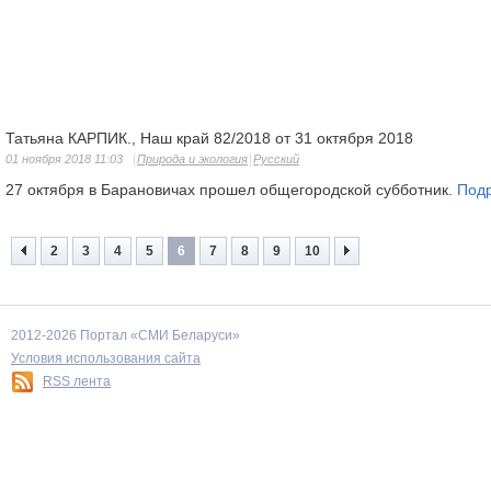
Татьяна КАРПИК., Наш край 82/2018 от 31 октября 2018
01 ноября 2018 11:03
Природа и экология
Русский
27 октября в Барановичах прошел общегородской субботник.
Под
2
3
4
5
6
7
8
9
10
2012-2026 Портал «СМИ Беларуси»
Условия использования сайта
RSS лента