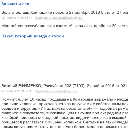
За чысты лес
Вольга Белаш, Хойникские новости 27 октября 2018 5 стр от 27 ок
02 ноября 2018 14:44
Природа и экология
Беларуская
Маштабная рэспубліканская акцыя «Чысты лес» прайшла 20 каст
Пакет, который всегда с тобой
Виталий ЕФИМЕНКО, Рэспубліка 208 (7103), 2 ноября 2018 от 02 
02 ноября 2018 00:00
Природа и экология
Русский
Помнится, лет 10 назад продавцы на Комаровке выражали непод
при виде человека, приходившего за покупками с собственным па
овощей и фруктов. «У нас пакеты бесплатные!» — подобная рема
факт, что в покупателе, выуживающем из сумки при очередном ра
хозяйкой прилавка очередной пакетик, видели человека в высшей 
боящегося расстаться с лишней копейкой. Сегодня на таких людей
едким сочувствием, хоть, похоже, уже более-менее понимают, ка