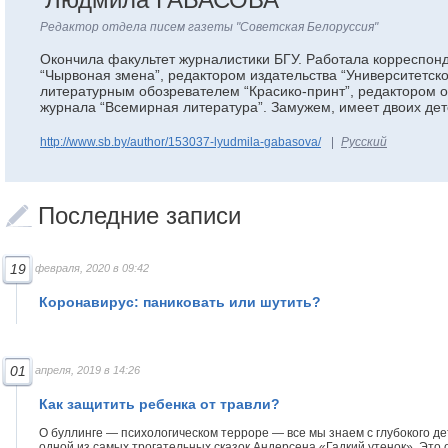
Редактор отдела писем газеты "Советская Белоруссия"
Окончила факультет журналистики БГУ. Работала корреспон
“Чырвоная змена”, редактором издательства “Университетско
литературным обозревателем “Красико-принт”, редактором 
журнала “Всемирная литература”. Замужем, имеет двоих дет
http://www.sb.by/author/153037-lyudmila-gabasova/
Русский
Последние записи
19
февраля, 2020 в 09:42
Коронавирус: паниковать или шутить?
01
апреля, 2019 в 14:26
Как защитить ребенка от травли?
О буллинге — психологическом терроре — все мы знаем с глубокого де
одной из самых трогательных сказок Андерсена «Гадкий утенок». Это 