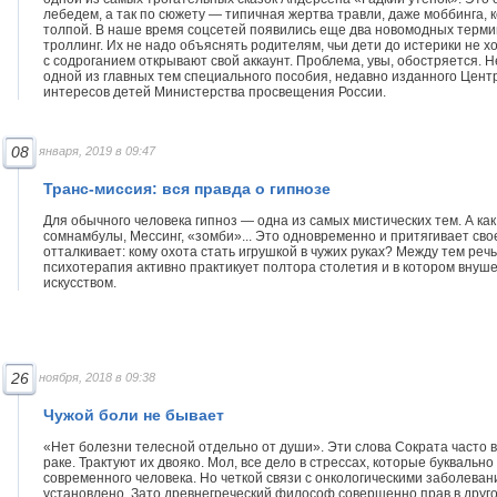
лебедем, а так по сюжету — типичная жертва травли, даже моббинга, к
толпой. В наше время соцсетей появились еще два новомодных терми
троллинг. Их не надо объяснять родителям, чьи дети до истерики не х
с содроганием открывают свой аккаунт. Проблема, увы, обостряется. 
одной из главных тем специального пособия, недавно изданного Цент
интересов детей Министерства просвещения России.
08
января, 2019 в 09:47
Транс-миссия: вся правда о гипнозе
Для обычного человека гипноз — одна из самых мистических тем. А как
сомнамбулы, Мессинг, «зомби»... Это одновременно и притягивает сво
отталкивает: кому охота стать игрушкой в чужих руках? Между тем реч
психотерапия активно практикует полтора столетия и в котором внуш
искусством.
26
ноября, 2018 в 09:38
Чужой боли не бывает
«Нет болезни телесной отдельно от души». Эти слова Сократа часто в
раке. Трактуют их двояко. Мол, все дело в стрессах, которые буквально
современного человека. Но четкой связи с онкологическими заболеван
установлено. Зато древнегреческий философ совершенно прав в друго