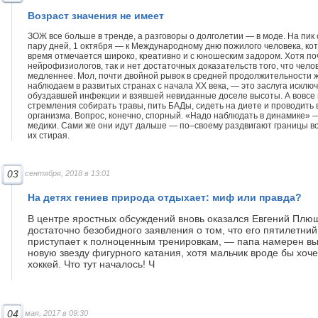
Возраст значения не имеет
ЗОЖ все больше в тренде, а разговоры о долголетии — в моде. На пик
пару дней, 1 октября — к Международному дню пожилого человека, к
время отмечается широко, креативно и с юношеским задором. Хотя по
нейрофизиологов, так и нет достаточных доказательств того, что чело
медленнее. Мол, почти двойной рывок в средней продолжительности 
наблюдаем в развитых странах с начала XX века, — это заслуга искл
обуздавшей инфекции и взявшей невиданные доселе высоты. А вовсе
стремления собирать травы, пить БАДы, сидеть на диете и проводить 
организма. Вопрос, конечно, спорный. «Надо наблюдать в динамике» —
медики. Сами же они идут дальше — по–своему раздвигают границы в
их стирая.
03
сентября, 2018 в 13:01
На детях гениев природа отдыхает: миф или правда?
В центре яростных обсуждений вновь оказался Евгений Плющ
достаточно безобидного заявления о том, что его пятилетни
приступает к полноценным тренировкам, — папа намерен выр
новую звезду фигурного катания, хотя мальчик вроде бы хоче
хоккей. Что тут началось! Ч
04
мая, 2017 в 09:30