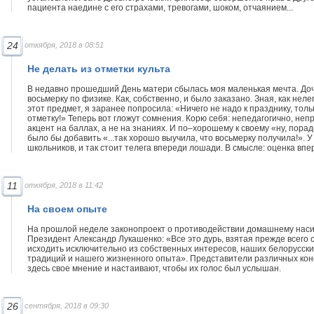
пациента наедине с его страхами, тревогами, шоком, отчаянием...
24
откября, 2018 в 08:51
Не делать из отметки культа
В недавно прошедший День матери сбылась моя маленькая мечта. До
восьмерку по физике. Как, собственно, и было заказано. Зная, как неле
этот предмет, я заранее попросила: «Ничего не надо к празднику, тол
отметку!» Теперь вот гложут сомнения. Корю себя: непедагогично, неп
акцент на баллах, а не на знаниях. И по–хорошему к своему «ну, пора
было бы добавить «...так хорошо выучила, что восьмерку получила!». У
школьников, и так стоит телега впереди лошади. В смысле: оценка впе
11
откября, 2018 в 11:42
На своем опыте
На прошлой неделе законопроект о противодействии домашнему нас
Президент Александр Лукашенко: «Все это дурь, взятая прежде всего с
исходить исключительно из собственных интересов, наших белорусски
традиций и нашего жизненного опыта». Представители различных ко
здесь свое мнение и настаивают, чтобы их голос был услышан.
26
сентября, 2018 в 09:30