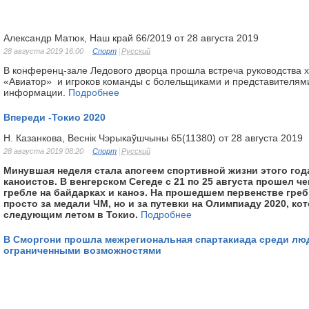
Александр Матюк, Наш край 66/2019 от 28 августа 2019
28 августа 2019 16:00
Спорт
Русский
В конференц-зале Ледового дворца прошла встреча руководства х
«Авиатор» и игроков команды с болельщиками и представителям
информации.
Подробнее
Впереди -Токио 2020
Н. Казанкова, Веснік Чэрыкаўшчыны 65(11380) от 28 августа 2019
28 августа 2019 08:20
Спорт
Русский
Минувшая неделя стала апогеем спортивной жизни этого год
каноистов. В венгерском Сегеде с 21 по 25 августа прошел ч
гребле на байдарках и каноэ. На прошедшем первенстве гре
просто за медали ЧМ, но и за путевки на Олимпиаду 2020, ко
следующим летом в Токио.
Подробнее
В Сморгони прошла межрегиональная спартакиада среди лю
ограниченными возможностями