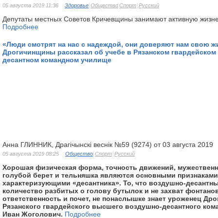
05 августа 2019 11:36
Здоровье
Общество
Спорт
Русский
Депутаты местных Советов Кричевщины занимают активную жизн
Подробнее
«Люди смотрят на нас с надеждой, они доверяют нам свою ж
Дрогичинщины рассказал об учебе в Рязанском гвардейско
десантном командном училище
Анна ГЛИННИК, Драгічынскі веснік №59 (9274) от 03 августа 2019
05 августа 2019 08:25
Общество
Спорт
Русский
Хорошая физическая форма, точность движений, мужественн
голубой берет и тельняшка являются основными признаками
характеризующими «десантника». То, что воздушно-десантные
количество разбитых о голову бутылок и не захват фонтанов
ответственность и почет, не понаслышке знает уроженец Др
Рязанского гвардейского высшего воздушно-десантного ком
Иван Жоголович.
Подробнее