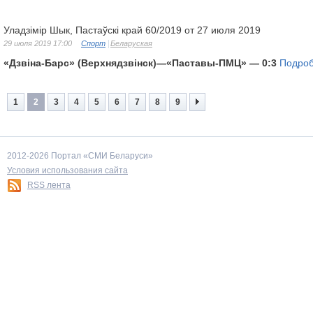
Уладзімір Шык, Пастаўскі край 60/2019 от 27 июля 2019
29 июля 2019 17:00
Спорт
Беларуская
«Дзвіна-Барс» (Верхнядзвінск)—«Паставы-ПМЦ» — 0:3
Подро
1
2
3
4
5
6
7
8
9
2012-2026 Портал «СМИ Беларуси»
Условия использования сайта
RSS лента