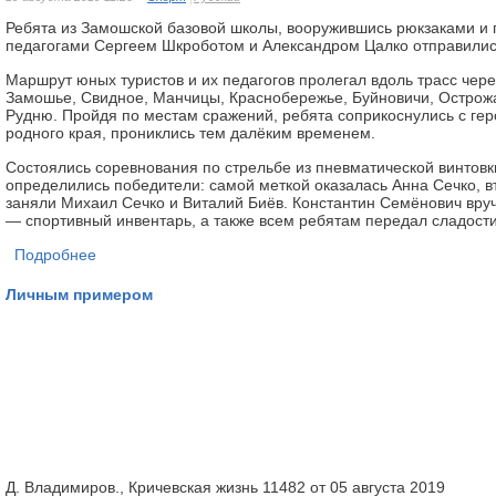
Ребята из Замошской базовой школы, вооружившись рюкзаками и 
педагогами Сергеем Шкроботом и Александром Цалко отправилис
Маршрут юных туристов и их педагогов пролегал вдоль трасс чер
Замошье, Свидное, Манчицы, Краснобережье, Буйновичи, Острожа
Рудню. Пройдя по местам сражений, ребята соприкоснулись с гер
родного края, прониклись тем далёким временем.
Состоялись соревнования по стрельбе из пневматической винтовки
определились победители: самой меткой оказалась Анна Сечко, в
заняли Михаил Сечко и Виталий Биёв. Константин Семёнович вру
— спортивный инвентарь, а также всем ребятам передал сладости
Подробнее
Личным примером
Д. Владимиров., Кричевская жизнь 11482 от 05 августа 2019