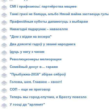
СМІ і прафсаюзы: партнёрства мацнее
Танкі гразі не баяцца, альбо Няхай вайна застаецца гул
Прафесійныя суботы дапамогуць з выбарам
Навагодні падарунак – наваселле
"Дом з відам на возера"
Два дзясяткі гадоў у званні народнага
Ідуць у нагу з часам
Революционеры мелиорации
Семейный досуг в… гараже
"Прыбужжа-2016" збірае сяброў
Голова, шея. Главное – хвост!
СОП – еще не приговор
Теперь мы город-спутник, и Бресту повезло
У госці да “арлянят”