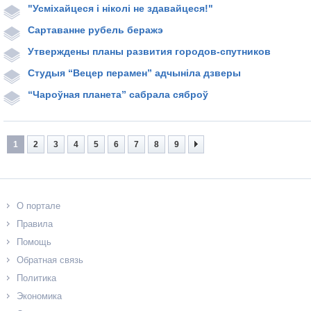
"Усміхайцеся і ніколі не здавайцеся!"
Сартаванне рубель беражэ
Утверждены планы развития городов-спутников
Студыя “Вецер перамен” адчыніла дзверы
“Чароўная планета” сабрала сяброў
1
2
3
4
5
6
7
8
9
О портале
Правила
Помощь
Обратная связь
Политика
Экономика