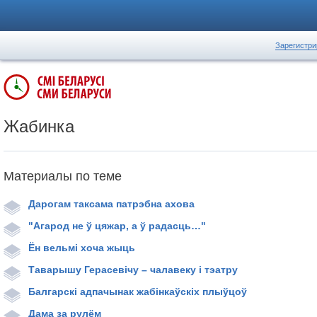
Зарегистри
Жабинка
Материалы по теме
Дарогам таксама патрэбна ахова
"Агарод не ў цяжар, а ў радасць…"
Ён вельмі хоча жыць
Таварышу Герасевічу – чалавеку і тэатру
Балгарскі адпачынак жабінкаўскіх плыўцоў
Дама за рулём