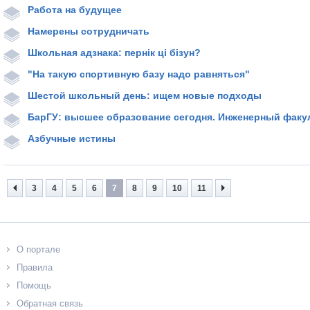
Работа на будущее
Намерены сотрудничать
Школьная адзнака: пернік ці бізун?
"На такую спортивную базу надо равняться"
Шестой школьный день: ищем новые подходы
БарГУ: высшее образование сегодня. Инженерный факу
Азбучные истины
3
4
5
6
7
8
9
10
11
О портале
Правила
Помощь
Обратная связь