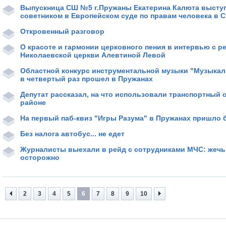
Выпускница СШ №5 г.Пружаны Екатерина Калюта высту
советником в Европейском суде по правам человека в С
Откровенный разговор
О красоте и гармонии церковного пения в интервью с р
Николаевской церкви Алевтиной Левой
Областной конкурс инструментальной музыки "Музыка
в четвертый раз прошел в Пружанах
Депутат рассказал, на что использовали транспортный 
районе
На первый паб-квиз "Игры Разума" в Пружанах пришло 
Без налога автобус... не едет
Журналисты выехали в рейд с сотрудниками МЧС: жечь
осторожно
2
3
4
5
6
7
8
9
10