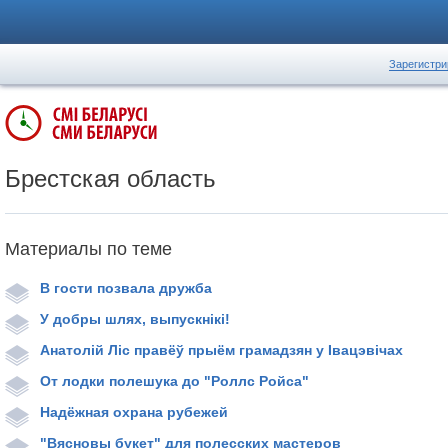
Зарегистри
Брестская область
Материалы по теме
В гости позвала дружба
У добры шлях, выпускнікі!
Анатолій Ліс правёў прыём грамадзян у Івацэвічах
От лодки полешука до "Роллс Ройса"
Надёжная охрана рубежей
"Вясновы букет" для полесских мастеров