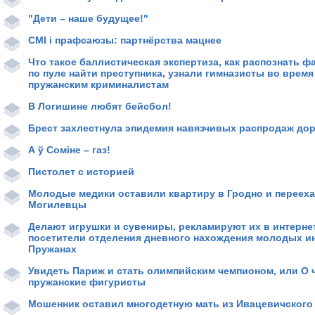
"Дети – наше будущее!"
СМІ і прафсаюзы: партнёрства мацнее
Что такое баллистическая экспертиза, как распознать 
по пуле найти преступника, узнали гимназисты во время
пружанским криминалистам
В Логишине любят бейсбол!
Брест захлестнула эпидемия навязчивых распродаж дор
А ў Соміне – газ!
Пистолет с историей
Молодые медики оставили квартиру в Гродно и переех
Могилевцы
Делают игрушки и сувениры, рекламируют их в интерне
посетители отделения дневного нахождения молодых и
Пружанах
Увидеть Париж и стать олимпийским чемпионом, или О 
пружанские фигуристы
Мошенник оставил многодетную мать из Ивацевичского