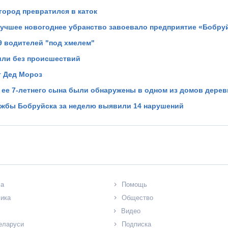
город превратился в каток
 лучшее новогоднее убранство завоевало предприятие «Бобр
9 водителей "под хмелем"
ли без происшествий
т Дед Мороз
 ее 7-летнего сына были обнаружены в одном из домов дерев
ужбы Бобруйска за неделю выявили 14 нарушений
ла
Помощь
ика
Общество
Видео
еларуси
Подписка