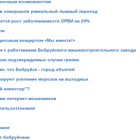
ыночным возможностям
тов совершили уникальный лыжный переход
ется рост заболеваемости ОРВИ на 24%
ли
ндиозным концертом «Мы вместе!»
я с работниками Бобруйского машиностроительного завода
рно подтвержденных случая гриппа
е, что Бобруйск - город объятий
зируют усиление морозов на выходных
й инвестор"?
ами интернет-мошенников
 сельхозтехники
чаем
ат бобруйчане