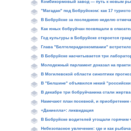
Комбикормовый завод — путь к новым р
"Магадан" под Бобруйском: как 17 турис
В Бобруйске за последнюю неделю отмеча
Как юных бобруйчан посвящали в спасате
Год культуры в Бобруйске откроется гра
Глава "Белтелерадиокомпании" встретилс
В Бобруйске насчитывается три лаборато
Молодежный парламент доказал на практик
В Могилевской области синоптики прогно
В "Белшине" объявился некий "российски
В декабре три бобруйчанина стали жертв
Намечают план посевной, и приобретение
«Даниелла»: ликвидация
В Бобруйске водителей угощали горячим 
Небезопасное увлечение: где и как рыбач