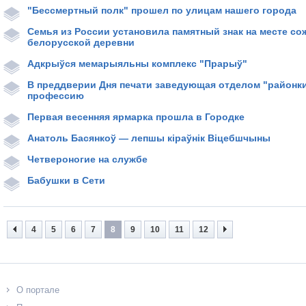
"Бессмертный полк" прошел по улицам нашего города
Семья из России установила памятный знак на месте с
белорусской деревни
Адкрыўся мемарыяльны комплекс "Прарыў"
В преддверии Дня печати заведующая отделом "районк
профессию
Первая весенняя ярмарка прошла в Городке
Анатоль Басянкоў — лепшы кіраўнік Віцебшчыны
Четвероногие на службе
Бабушки в Сети
4
5
6
7
8
9
10
11
12
О портале