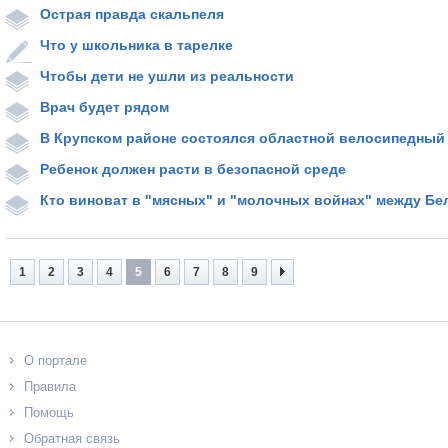
Острая правда скальпеля
Что у школьника в тарелке
Чтобы дети не ушли из реальности
Врач будет рядом
В Крупском районе состоялся областной велосипедный
Ребенок должен расти в безопасной среде
Кто виноват в "мясных" и "молочных войнах" между Бе
1
2
3
4
5
6
7
8
9
О портале
Правила
Помощь
Обратная связь