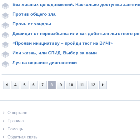
Без лишних ценодвижений. Насколько доступны заняти
Против общего зла
Прочь от хандры
Дефицит от переизбытка или как добиться льготного ре
«Прояви инициативу – пройди тест на ВИЧ!»
Или жизнь, или СПИД. Выбор за вами
Луч на вершине диагностики
4
5
6
7
8
9
10
11
12
О портале
Правила
Помощь
Обратная связь